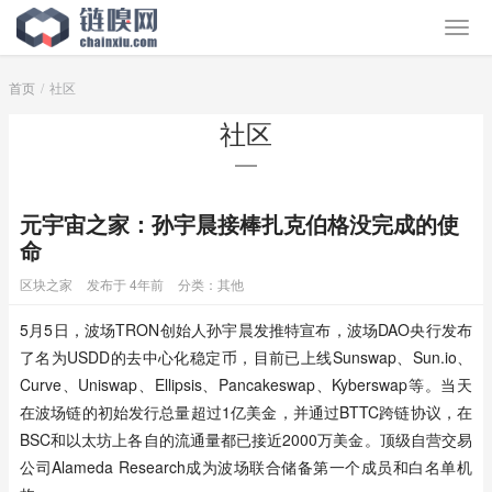
首页
社区
社区
元宇宙之家：孙宇晨接棒扎克伯格没完成的使
命
区块之家
发布于 4年前
分类：
其他
5月5日，波场TRON创始人孙宇晨发推特宣布，波场DAO央行发布
了名为USDD的去中心化稳定币，目前已上线Sunswap、Sun.io、
Curve、Uniswap、Ellipsis、Pancakeswap、Kyberswap等。当天
在波场链的初始发行总量超过1亿美金，并通过BTTC跨链协议，在
BSC和以太坊上各自的流通量都已接近2000万美金。顶级自营交易
公司Alameda Research成为波场联合储备第一个成员和白名单机