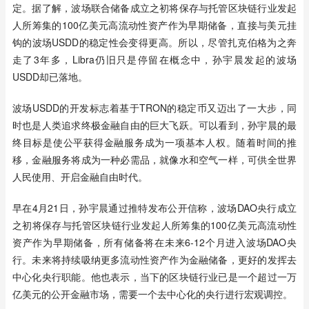
定。据了解，波场联合储备成立之初将保存与托管区块链行业发起
人所筹集的100亿美元高流动性资产作为早期储备，直接与美元挂
钩的波场USDD的稳定性会变得更高。所以，尽管扎克伯格为之奔
走了3年多，Libra仍旧只是停留在概念中，孙宇晨发起的波场
USDD却已落地。
波场USDD的开发标志着基于TRON的稳定币又迈出了一大步，同
时也是人类追求终极金融自由的巨大飞跃。可以看到，孙宇晨的最
终目标是使公平获得金融服务成为一项基本人权。随着时间的推
移，金融服务将成为一种必需品，就像水和空气一样，可供全世界
人民使用、开启金融自由时代。
早在4月21日，孙宇晨通过推特发布公开信称，波场DAO央行成立
之初将保存与托管区块链行业发起人所筹集的100亿美元高流动性
资产作为早期储备，所有储备将在未来6-12个月进入波场DAO央
行。未来将持续吸纳更多流动性资产作为金融储备，更好的发挥去
中心化央行职能。他也表示，当下的区块链行业已是一个超过一万
亿美元的公开金融市场，需要一个去中心化的央行进行宏观调控。