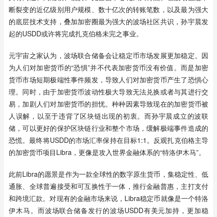
断裂变的近亿级别用户规模、数十亿次的转账笔数，以及最为强大
的底层技术支持，叠加加密圈最为强大的波场社区共识，孙宇晨发
起的USDD或许将完成扎克伯格未完之事业。
元宇宙之家认为，波场联合储备会让稳定币市场发展更加稳定。因
为人们对加密货币的“恐惧”并不代表加密货币没有价值。而是加密
货币市场短期极端性事件频发，导致人们对加密货币产生了恐惧心
理。同时，由于加密货币波动性极大导致无法兑换或者与其进行交
易，加剧人们对加密货币的担忧。种种因素导致现在的加密货币被
人误解，以至于违背了区块链出现的初衷。而孙宇晨成立的波联
储，可以更好的保护区块链行业和整个市场，缓解极端事件造成的
恐慌。最终将USDD的市场汇率保持在目标1:1。反观扎克伯格主导
的加密货币项目Libra，更像是攻入世界金融体系的“特洛伊木马”。
此前Libra的愿景是作为一款全球性的数字原生货币，集稳定性、低
通胀、全球普遍接受和可互换性于一体，推行金融普惠，主打支付
和跨境汇款。对现有的金融市场来说，Libra稳定币就像是一个特洛
伊木马。而波场联合储备发行的波场USDD有美元加持，更加稳