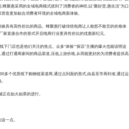
,蜂聚惠采用的全域电商模式抓到了消费者的神经,以“聚好货,惠生活”为口
以营造更加贴合消费者环境的全域电商新体验。
青睐具有高性价比的商品。蜂聚惠打破传统电商让人敢怒不敢言的价格体
通过和厂家直接合作的形式开启电商行业更具性价比的优惠新纪元。
,线下门店也是他们关注的焦点。众多“体验”“探店”主播的爆火也能说明这
,通过打通商家间的商品渠道,压低上游价格,从而能更好的为消费者提供高
00多个优质线下购物链渠道商,通过点到面的形式,由县至市再到省,通过运
场。
商铺正在如火如荼的进行。
知这一点。