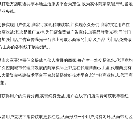
以打造万店联盟共享本地生活服务平台为定位;以为实体商家赋能,带动当地
要业务线。
步实现用户锁定,商家可实现精准获客,并实现永久分佣,商家绑定用户在
店收益;其次是推广支持,为门店免费做广告宣传,加强品牌曝光率;同时门
是加强门店广告宣传曝光平台线上可展示商家的门店及产品,为门店免费做
台方主办的各种线下展会活动。
是永久享受消费佣金提成合伙人发展的商家,每产生一笔交易流水,代理商均
二次挖掘城市代理商发展的商家实际上都是在代理商自己手里,代理商拥有
入大量资金搭建技术平台平台总部搭建好技术平台,设计好商业模式,代理商
梦想。
可获得用户的消费分佣,实现终身受益,用户在线下门店消费可获取等额红
激发用户去线下消费获取更多红包,从而形成一个用户消费闭环,从而带动区