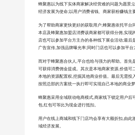
蜂聚惠以为线下实体商家解决经营难的问题为愿景;
经济发展为使命;以用户消费省钱、商家获粉赚钱主
为了帮助商家更快更好的获取用户,蜂聚惠依托平台同
本店及蜂聚惠加盟店消费该商家都可获得分佣,实现跨
店也可以参加平台方主办的各种线下展会活动;最后
广告宣传,加强品牌曝光率;同时门店也可以参加平
而对于蜂聚惠合伙人,平台也给与强力的帮助。首先
可获得消费佣金提成。其次是本地商家资源,价值可
本地的资源配置权,挖掘其他商业价值。最后无需投
按照总部的方案统一执行即可实现自己本地的商业
蜂聚惠采用全域联动电商模式,商家线下锁定用户后
包,红包可等比为现金进行抵扣。
用户在线上商城和线下门店均会享有大额折扣,由此
域经济发展。