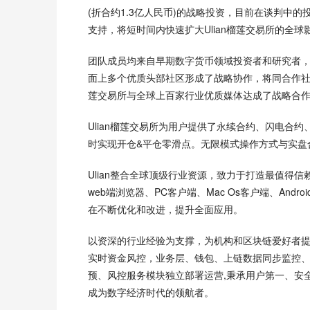
(折合约1.3亿人民币)的战略投资，目前在谈判中的投资
支持，将短时间内快速扩大Ulian榴莲交易所的全球
团队成员均来自早期数字货币领域投资者和研究者，成
面上多个优质头部社区形成了战略协作，将同合作社区
莲交易所与全球上百家行业优质媒体达成了战略合
Ulian榴莲交易所为用户提供了永续合约、闪电合
时实现开仓&平仓零滑点。无限模式操作方式与实盘
Ulian整合全球顶级行业资源，致力于打造最值得信赖
web端浏览器、PC客户端、Mac Os客户端、Androi
在不断优化和改进，提升全面应用。
以资深的行业经验为支撑，为机构和区块链爱好者
实时资金风控，业务层、钱包、上链数据同步监控、
预、风控服务模块独立部署运营,秉承用户第一、安
成为数字经济时代的领航者。