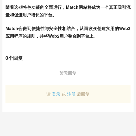
随着这些特色功能的全面运行，Match网站将成为一个真正吸引流
量和促进用户增长的平台。
Match会做到便捷性与安全性相结合，从而改变创建实用的Web3
应用程序的规则，并将Web2用户整合到平台上。
0个回复
暂无回复
请
登录
或
注册
后回复