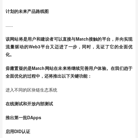
计划的未来产品路线图
......
该网站将是用户和建设者可以直接与Match接触的平台，并向实现
流量驱动的Web3平台又迈进了一步，同时，见证了它的全面优
化。
毋庸置疑的是Match网站在未来将继续完善用户体验。在我们趋于
全面优化的过程中，还将推出以下关键功能：
进入不同的区块链生态系统
在线测试和开放内部测试
推出第一批DApps
启用DID认证