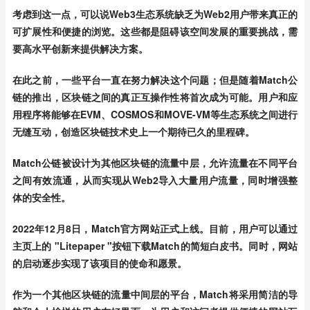
考虑到这一点，可以说Web3生态系统缺乏为Web2用户带来真正的
可扩展性和便捷的浏览。这些都是阻碍该空间发展的重要挑战，需
要高水平创新来提供解决方案。
在此之前，一些平台一直在努力解决这个问题；但是随着Match公
链的推出，区块链之间的真正互操作性将首次成为可能。用户和应
用程序将能够在EVM、COSMOS和MOVE-VM等生态系统之间进行
无缝互动，创造区块链技术史上一个期待已久的里程碑。
Match公链被设计为其他区块链的流量中层，允许流量在不同平台
之间有效流通，从而实现从Web2导入大量用户流量，同时增强整
体的安全性。
2022年12月8日，Match官方网站正式上线。目前，用户可以通过
主页上的 "Litepaper "按钮下载Match的简短白皮书。同时，网站
的启动逐步实现了该项目的使命和愿景。
作为一个其他区块链的流量中间层的平台，Match将采用简洁的导