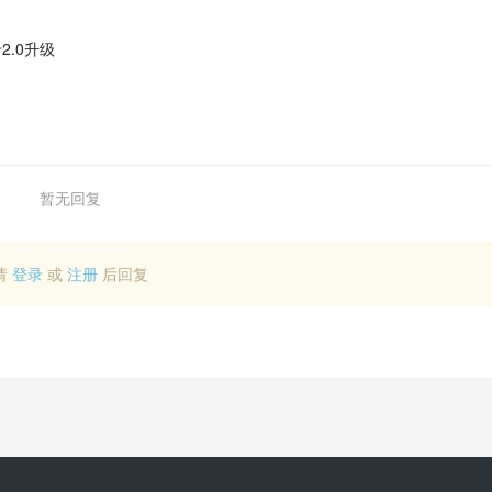
.0升级
暂无回复
请
登录
或
注册
后回复