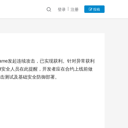
登录
注册
投稿
old Game发起连续攻击，已实现获利。针对异常获利
ield安全人员在此提醒，开发者应在合约上线前做
击测试及基础安全防御部署。