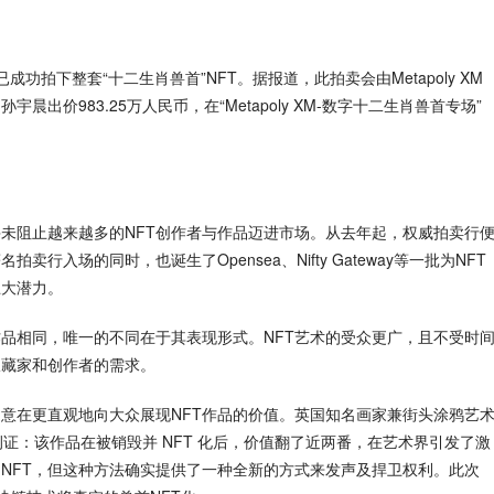
功拍下整套“十二生肖兽首”NFT。据报道，此拍卖会由Metapoly XM
价983.25万人民币，在“Metapoly XM-数字十二生肖兽首专场”
并未阻止越来越多的NFT创作者与作品迈进市场。从去年起，权威拍卖行
入场的同时，也诞生了Opensea、Nifty Gateway等一批为NFT 
巨大潜力。
作品相同，唯一的不同在于其表现形式。NFT艺术的受众更广，且不受时
收藏家和创作者的需求。
，意在更直观地向大众展现NFT作品的价值。英国知名画家兼街头涂鸦艺
就是一大例证：该作品在被销毁并 NFT 化后，价值翻了近两番，在艺术界引发了激
NFT，但这种方法确实提供了一种全新的方式来发声及捍卫权利。此次 