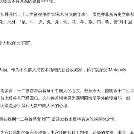
了区块链技术将真实的兽首NFT化。
从舜开始，十二生肖被用作“部落和分支的年表”。 虽然并非所有史学家
化。此外，“鼠、牛、虎、兔、龙、蛇、马、羊、猴、鸡、狗、猪”对中国
如今大热的“元宇宙”。
物。作为不久前入局艺术领域的新晋收藏家，孙宇晨深受“Metapoly 
无需多言，十二兽首牵动着每个中国人的心弦。截至今天，圆明园十二生
马首七尊兽首已经回归。这些兽首铜像原为圆明园海晏堂外的喷泉的一部
新团聚是孙宇晨和无数中国人民的心愿。
晨在收到十二兽首整套 NFT 后连发数条推特表达他的喜悦之情。
专为宫廷炼制的铜合金浇筑，由宫廷匠师精工制作。动物的皮肤、眼睑、