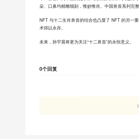
朵、口鼻均精雕细刻，惟妙惟肖。中国兽首系列完
NFT 与十二生肖兽首的结合也凸显了 NFT 的另
术得以永存。
未来，孙宇晨将更为关注“十二兽首”的永恒意义。
0个回复