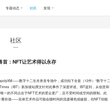
专题动态
社区
发现
社区
兽首：NFT让艺术得以永存
apolyXM——数字十二生肖兽首专场中，成功拍下全套（12件）“数字十
iness Times（IBT）新加坡站撰文针对此事作了深度评述。IBT提到，从创意和
，唯一的不同点在于NFT艺术的受众更广，且不受时间或空间的限制。此
另一重价值——实体艺术作品可能会随时间的流逝褪色或破损，但NFT却能