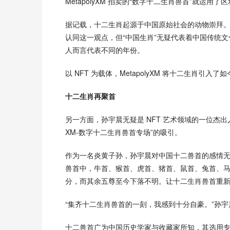
MetapolyXM 拍卖的“数字十二生肖兽首”就运用
据记载，十二生肖起源于中国原始社会的动物崇拜。
认同这一观点，但“中国生肖”无疑代表着中国传统文
人而言代表不同的年份。
以 NFT 为载体，MetapolyXM 将十二生肖引入了
十二生肖再聚首
另一方面，孙宇晨无疑是 NFT 艺术领域的一位杰出人
XM-数字十二生肖兽首专场”的吸引。
作为一名炎黄子孙，孙宇晨对中国十二兽首的感情
兽首中，牛首、猴首、虎首、猪首、鼠首、兔首、
分，而其余五尊至今下落不明。让十二生肖兽首重
“集齐十二生肖兽首的一刻，我感到十分自豪。”孙宇
十二兽首广为中国历史学家与收藏家所知，其选用