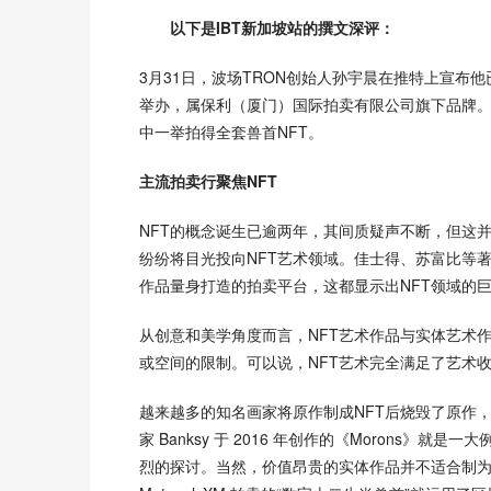
       以下是IBT新加坡站的撰文深评：
3月31日，波场TRON创始人孙宇晨在推特上宣布他已成
举办，属保利（厦门）国际拍卖有限公司旗下品牌。孙宇晨出
中一举拍得全套兽首NFT。
主流拍卖行聚焦NFT
NFT的概念诞生已逾两年，其间质疑声不断，但这
纷纷将目光投向NFT艺术领域。佳士得、苏富比等著名拍卖行
作品量身打造的拍卖平台，这都显示出NFT领域的
从创意和美学角度而言，NFT艺术作品与实体艺术
或空间的限制。可以说，NFT艺术完全满足了艺术
越来越多的知名画家将原作制成NFT后烧毁了原作
家 Banksy 于 2016 年创作的《Morons》
烈的探讨。当然，价值昂贵的实体作品并不适合制为