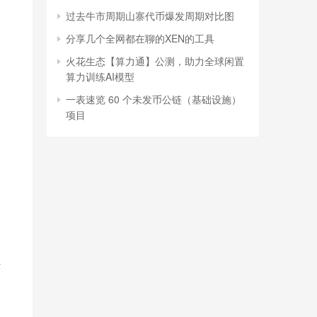
过去牛市周期山寨代币爆发周期对比图
分享几个全网都在聊的XEN的工具
火花生态【算力通】公测，助力全球闲置
算力训练AI模型
一表速览 60 个未发币公链（基础设施）
项目
便
间
术