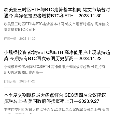
欧美亚三时区ETH与BTC走势基本相同 铭文市场暂时
遇冷 高净值投资者增持BTC和ETH — 2023.11.30
欧美亚三时区ETH与BTC走势基本相同 铭文市场暂时遇冷 高净值投
资者增持BTC和ETH —
2023.11.30https://medium.com/media/0820a9c92e26ad49fb62f1
行情分析
2023-11-30
edce763baf/href昨天我们通过三个不同时区的区分看了BTC的持仓
结构和价格走势，今天我们在看看ETH的数据，但可惜的是ETH并
小规模投资者增持BTC和ETH 高净值用户出现减持趋
没有持仓数据的划分，所以只能看价格分布了。其实和很多小伙伴
预想的是一样的，因为ETH本身就和BTC在走势上高度相似，头部
势 长期持有BTC再次破图历史新高 — 2023.11.23
机构申请的ETF也是同样的，甚至是全球…
小规模投资者增持BTC和ETH 高净值用户出现减持趋势 长期持有
BTC再次破图历史新高 —
2023.11.23https://medium.com/media/06cd044c205e807b0db5aa
行情分析
2023-11-23
6db5c995db/href最近一周虽然BTC和ETH的主要叙事没有改变，但
价格上仍然出现了较明显的变化，在两周和三周以前的数据中我们
本季度交割期权最大痛点符合 SEC遭四名众议院议
可以看到不论是BTC还是ETH，小规模投资者都是增持的主体，而
巨鲸出货量虽然并不多，但也能到在持续的减持，而在过去一周中
员联名上书 美国政府停摆概率上升 — 2023.9.27
的数据显示，这种情况到现在并没有发生改变，…
本季度交割期权最大痛点符合 SEC遭四名众议院议员联名上书 美国