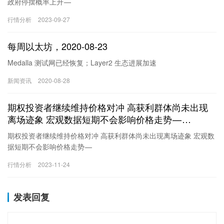
政府停摆概率上升 —
2023.9.27https://medium.com/media/ebd1842ecd266e4210eaad
行情分析
2023-09-27
27b0687d15/href今天一早就刷到了两条信息，第一条是大家应该都
知道的，SEC提前推迟了本来应该在11月11日通报的木头姐旗下
每周以太坊，2020-08-23
21Shares&ARK 提交的BTC现货ETF的申请，这是自木头姐最初于4
月份申请该ETF以来，SEC第三次做出推延的决定。下一次的通告
Medalla 测试网已经恢复；Layer2 生态进展加速
期已经是2023年的1…
新闻资讯
2020-08-28
期权投资者继续维持价格对冲 高获利群体尚未出现
离场迹象 宏观数据短期不会影响价格走势 —
2023.11.24
期权投资者继续维持价格对冲 高获利群体尚未出现离场迹象 宏观数
据短期不会影响价格走势 —
2023.11.24https://medium.com/media/ec011f7e4b94d0c149011df
行情分析
2023-11-24
b874461cc/href今天月度期权交割，数据上和昨天几乎没有区别，
BTC的最大痛点仍然是33,000美元，空多比0.83，名义资金超过了
40亿美元。最大痛点和现货价格的差距超过了10%，能够实现最大
发表回复
痛点的可能性太低了点，昨天也有很多小伙伴和我说这个数据偏低
的可能性是很多投资者在做对冲，但是从…