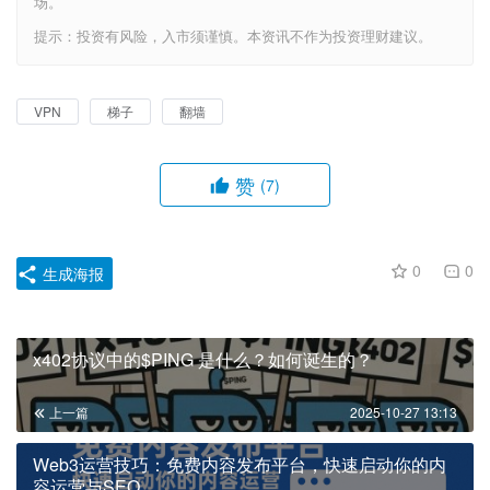
场。
提示：投资有风险，入市须谨慎。本资讯不作为投资理财建议。
VPN
梯子
翻墙
赞
(7)
0
0
生成海报
x402协议中的$PING 是什么？如何诞生的？
上一篇
2025-10-27 13:13
Web3运营技巧：免费内容发布平台，快速启动你的内
容运营与SEO