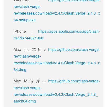
rev/clash-verge-
rev/releases/download/v2.4.3/Clash.Verge_2.4.3_x
64-setup.exe
iPhone：
https://apps.apple.com/us/app/clash-
mi/id6744321968
Mac Intel芯片：
https://github.com/clash-verge-
rev/clash-verge-
rev/releases/download/v2.4.3/Clash.Verge_2.4.3_x
64.dmg
Mac M芯片：
https://github.com/clash-verge-
rev/clash-verge-
rev/releases/download/v2.4.3/Clash.Verge_2.4.3_
aarch64.dmg