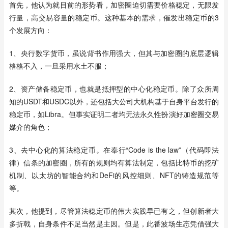
首先，他认为就目前的形势看，加密圈迫切需要价格稳定，无限发
行量，高交易容量的稳定币。这种基本的需求，催发出稳定币的3
个发展方向：
1、央行数字货币，虽说背书作用强大，但其与加密圈的底层逻辑
格格不入，一旦采用水土不服；
2、资产储备稳定币，也就是抵押型的中心化稳定币。除了众所周
知的USDT和USDC以外，还包括大公司大机构基于自身平台发行的
稳定币，如Libra。但事实证明二者均无法永久性扮演好加密圈交易
媒介的角色；
3、去中心化的算法稳定币。在奉行“Code is the law”（代码即法
律）信条的加密圈，所有的规则均有算法制定，包括比特币的挖矿
机制、以太坊的智能合约和DeFi的风控细则、NFT的铸造规范等
等。
其次，他提到，尽管算法稳定币的伟大实践早已有之，但创新者大
多折戟，自身条件不足当然是主因。但是，此番波场生态凭借强大