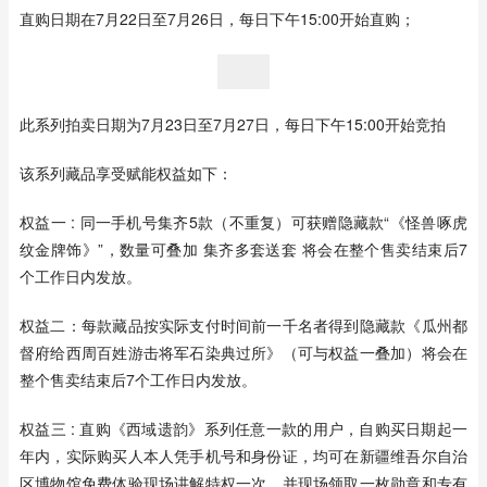
直购日期在7月22日至7月26日，每日下午15:00开始直购；
此系列拍卖日期为7月23日至7月27日，每日下午15:00开始竞拍
该系列藏品享受赋能权益如下：
权益一 : 同一手机号集齐5款（不重复）可获赠隐藏款“《怪兽啄虎
纹金牌饰》”，数量可叠加 集齐多套送套 将会在整个售卖结束后7
个工作日内发放。
权益二：每款藏品按实际支付时间前一千名者得到隐藏款《瓜州都
督府给西周百姓游击将军石染典过所》（可与权益一叠加）将会在
整个售卖结束后7个工作日内发放。
权益三 : 直购《西域遗韵》系列任意一款的用户，自购买日期起一
年内，实际购买人本人凭手机号和身份证，均可在新疆维吾尔自治
区博物馆免费体验现场讲解特权一次，并现场领取一枚勋章和专有