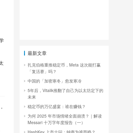
学
最新文章
以太
扎克伯格重推稳定币，Meta 这次能打赢
「复活赛」吗？
中国的「加密寒冬」愈发寒冷
5年后，Vitalik推翻了自己为以太坊定下的
未来
p，
稳定币的万亿盛宴：谁在赚钱？
为何 2025 年市场情绪全面崩溃？｜解读
Messari 十万字年度报告（一）
。
HashKey 上市十问：钟声为谁而鸣？