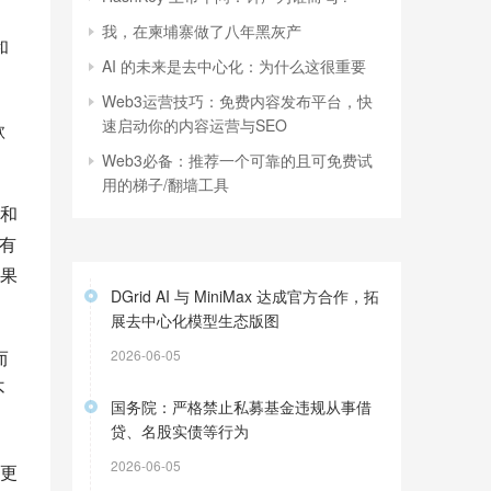
我，在柬埔寨做了八年黑灰产
和
AI 的未来是去中心化：为什么这很重要
Web3运营技巧：免费内容发布平台，快
速启动你的内容运营与SEO
欺
Web3必备：推荐一个可靠的且可免费试
用的梯子/翻墙工具
取和
有
果
DGrid AI 与 MiniMax 达成官方合作，拓
展去中心化模型生态版图
而
2026-06-05
不
国务院：严格禁止私募基金违规从事借
贷、名股实债等行为
2026-06-05
求更