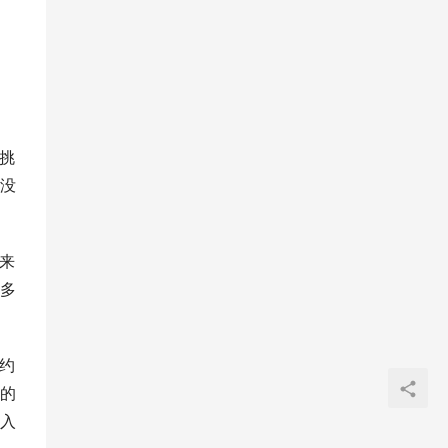
挑
没
来
多
约
的
入