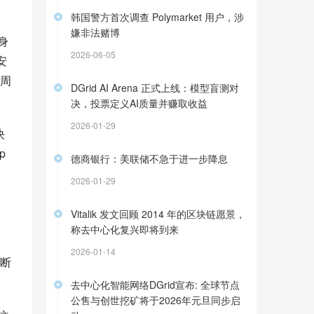
韩国警方首次调查 Polymarket 用户，涉
嫌非法赌博
本身
2026-06-05
安
周
DGrid AI Arena 正式上线：模型盲测对
决，投票定义AI质量并赚取收益
2026-01-29
决
p
德商银行：美联储不急于进一步降息
2026-01-29
Vitalik 发文回顾 2014 年的区块链愿景，
称去中心化复兴即将到来
的
2026-01-14
断
去中心化智能网络DGrid宣布: 全球节点
公售与创世挖矿将于2026年元旦同步启