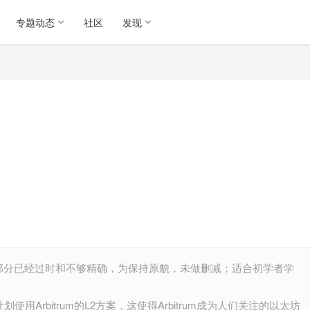
专题动态
社区
发现
有部分已经过时和不够精确，为保持原貌，未做删减；适合初学者学
在计划使用Arbitrum的L2方案，这使得Arbitrum成为人们关注的以太坊