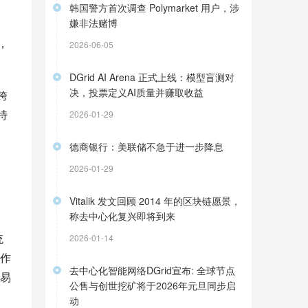
韩国警方首次调查 Polymarket 用户，涉
嫌非法赌博
，
2026-06-05
DGrid AI Arena 正式上线：模型盲测对
决，投票定义AI质量并赚取收益
跨
特
2026-01-29
德商银行：美联储不急于进一步降息
创
2026-01-29
受
Vitalik 发文回顾 2014 年的区块链愿景，
称去中心化复兴即将到来
统
2026-01-14
作
去中心化智能网络DGrid宣布: 全球节点
易
公售与创世挖矿将于2026年元旦同步启
动