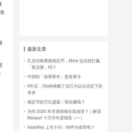
链
生
合
得
最新文章
扎克伯格重推稳定币，Meta 这次能打赢
层
「复活赛」吗？
一
中国的「加密寒冬」愈发寒冷
5年后，Vitalik推翻了自己为以太坊定下的
未来
稳定币的万亿盛宴：谁在赚钱？
为何 2025 年市场情绪全面崩溃？｜解读
Messari 十万字年度报告（一）
HashKey 上市十问：钟声为谁而鸣？