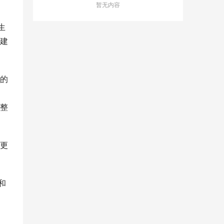
暂无内容
生
构建
约的
为
整
更
和