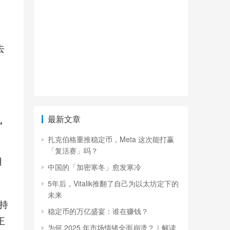
去
最新文章
，
扎克伯格重推稳定币，Meta 这次能打赢
「复活赛」吗？
月
中国的「加密寒冬」愈发寒冷
5年后，Vitalik推翻了自己为以太坊定下的
未来
支持
稳定币的万亿盛宴：谁在赚钱？
正
为何 2025 年市场情绪全面崩溃？｜解读