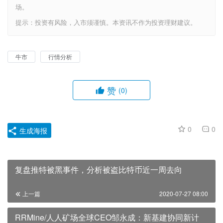
场。
提示：投资有风险，入市须谨慎。本资讯不作为投资理财建议。
牛市
行情分析
赞
(0)
0
0
生成海报
复盘推特被黑事件，分析被盗比特币近一周去向
上一篇
2020-07-27 08:00
RRMine/人人矿场全球CEO邹永成：新基建协同新计