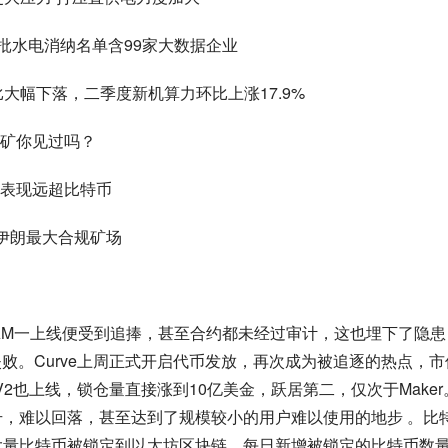
二批水电消纳名单含99家大数据企业
大幅下落，二季度新机算力环比上涨17.9%
矿你见过吗？
票表现远超比特币
伊朗最大合规矿场
目YAM一上线便受到追捧，甚至合约都未经过审计，这也埋下了隐患
败。Curve上周正式开启代币发放，再次成为被追逐的热点，市
V2也上线，锁仓量直接涨到10亿美金，跃居第二，仅次于Maker
升，难以回落，甚至达到了规模较小的用户难以使用的地步 。比
今大量比特币被锁定到以太坊区块链。每日新增被锁定的比特币数