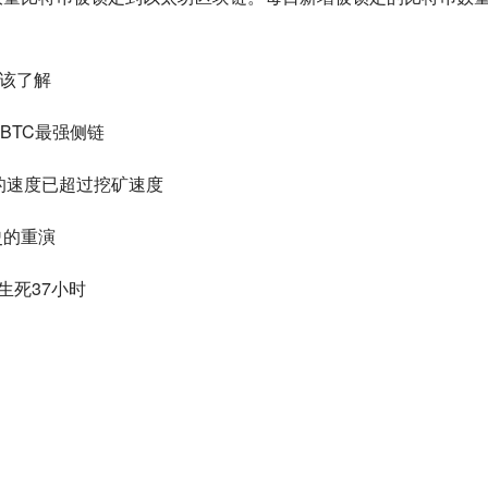
应该了解
成BTC最强侧链
坊的速度已超过挖矿速度
史的重演
生死37小时