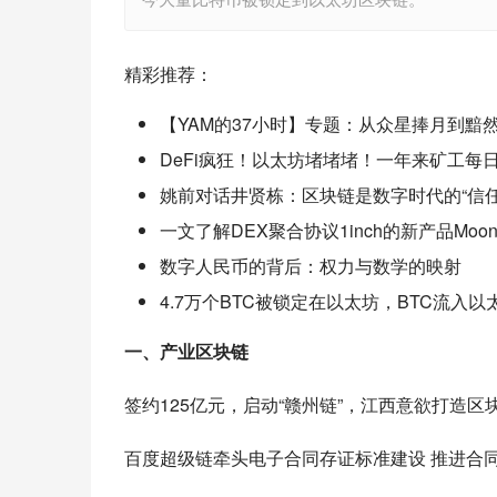
精彩推荐：
【YAM的37小时】专题：从众星捧月到黯
DeFi疯狂！以太坊堵堵堵！一年来矿工每日收
姚前对话井贤栋：区块链是数字时代的“信
一文了解DEX聚合协议1inch的新产品Mooni
数字人民币的背后：权力与数学的映射
4.7万个BTC被锁定在以太坊，BTC流入
一、产业区块链
签约125亿元，启动“赣州链”，江西意欲打造区
百度超级链牵头电子合同存证标准建设 推进合