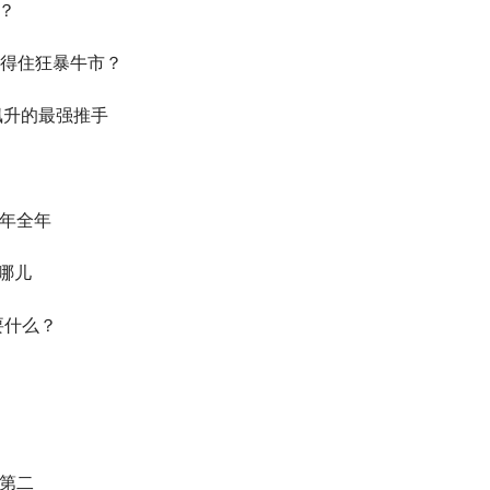
？
扛得住狂暴牛市？
s飙升的最强推手
9年全年
在哪儿
要什么？
居第二