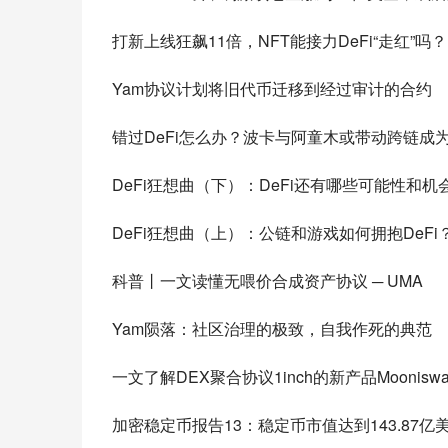
打新上线狂飙11倍，NFT能接力DeFi“走红”吗？
Yam协议计划将旧代币迁移到经过审计的合约
错过DeFi怎么办？波卡与阿童木或带动跨链成
DeFi狂想曲（下）：DeFi还有哪些可能性和
DeFi狂想曲（上）：公链和游戏如何拥抱DeFi
科普丨一文读懂无喂价合成资产协议 ─ UMA
Yam陨落：社区治理的极致，自我作死的典范
一文了解DEX聚合协议1inch的新产品Mooniswa
加密稳定币报告13：稳定币市值达到143.87亿