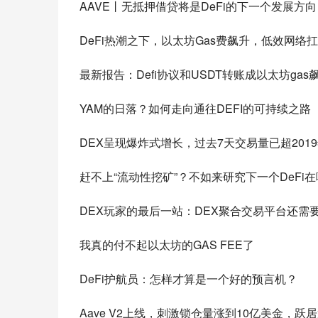
AAVE丨无抵押借贷将是DeFi的下一个发展方向
DeFi热潮之下，以太坊Gas费飙升，低效网络
最新报告：Defi协议和USDT转账成以太坊ga
YAM的日落？如何走向通往DEFI的可持续之路
DEX呈现爆炸式增长，过去7天交易量已超201
赶不上“流动性挖矿”？不如来研究下一个DeFi
DEX玩家的最后一站：DEX聚合交易平台还需
我真的付不起以太坊的GAS FEE了
DeFi护航员：怎样才算是一个好的预言机？
Aave V2上线，刺激锁仓量涨到10亿美金，跃