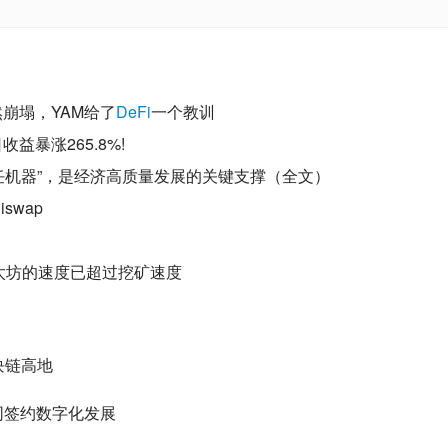
然崩塌，YAM给了
DeFi
一个教训
益暴涨265.8%!
任机器”，是经济高质量发展的关键支撑（全文）
swap
以太坊的速度已超过挖矿速度
块链高地
同签约数字化发展