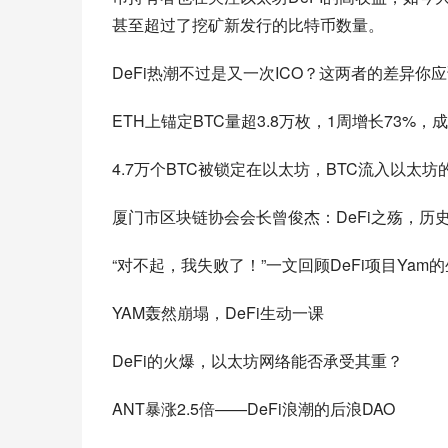
甚至超过了挖矿新发行的比特币数量。
DeFi热潮不过是又一次ICO？这两者的差异你
ETH上锚定BTC量超3.8万枚，1周增长73%，
4.7万个BTC被锁定在以太坊，BTC流入以太
厦门市区块链协会会长曾俊杰：DeFi之殇，历
“对不起，我失败了！”一文回顾DeFi项目Yam的
YAM轰然崩塌，DeFi生动一课
DeFi的火爆，以太坊网络能否承受其重？
ANT暴涨2.5倍——DeFi浪潮的后浪DAO