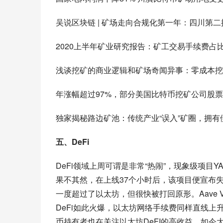
吴说区块链 | 矿场走向合规化第一年：四川第
2020上半年矿业研究报告：矿工交易手续费占比
浅谈挖矿的商业逻辑和矿场奇闻异事：零成本挖
年涨幅超过97%，部分美国比特币挖矿公司股
独家揭秘路边矿池：传统产业“误入”矿圈，拥有
五、DeFi
DeFi领域上周可谓是非常“热闹”，现象级项
果不其然，在上线37个小时后，该项目便宣布失
一度超过了以太坊，但很快被打回原形。Aave 
DeFi如此火爆，以太坊网络手续费同样直线上
币持有者也在关注以太坊DeFI的高收益，如