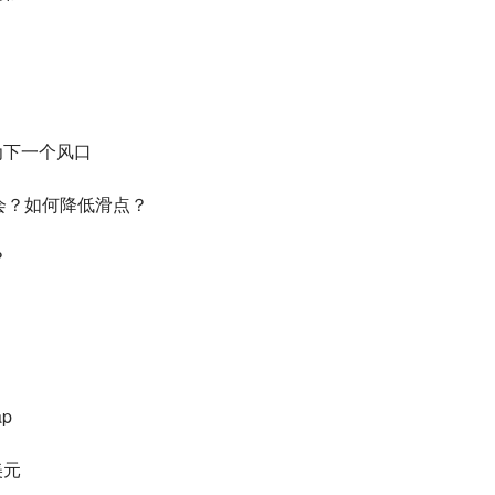
为下一个风口
机会？如何降低滑点？
？
p
美元