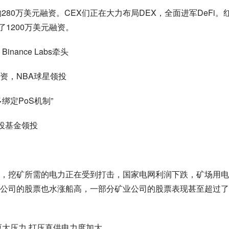
领投的280万美元融资。CEX们正在大力布局DEX，全面进军DeFi。
成了1200万美元融资。
nance Labs牵头
元融资，NBA球星领投
多绑定PoS机制”
 风投基金领投
，挖矿所需的电力正在受到打击，国家电网利润下跌，矿场用电
公司的股票也水涨船高，一部分矿业公司的股票表现甚至超过了
更大压力 打压直供电力度加大