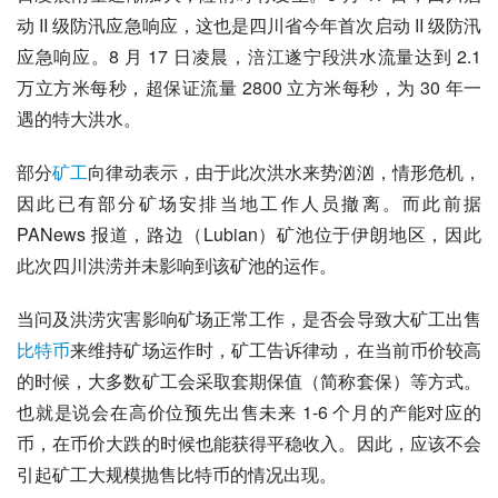
动 II 级防汛应急响应，这也是四川省今年首次启动 II 级防汛
应急响应。8 月 17 日凌晨，涪江遂宁段洪水流量达到 2.1 
万立方米每秒，超保证流量 2800 立方米每秒，为 30 年一
遇的特大洪水。
部分
矿工
向律动表示，由于此次洪水来势汹汹，情形危机，
因此已有部分矿场安排当地工作人员撤离。而此前据 
PANews 报道，路边（Lubian）矿池位于伊朗地区，因此
此次四川洪涝并未影响到该矿池的运作。
当问及洪涝灾害影响矿场正常工作，是否会导致大矿工出售
比特币
来维持矿场运作时，矿工告诉律动，在当前币价较高
的时候，大多数矿工会采取套期保值（简称套保）等方式。
也就是说会在高价位预先出售未来 1-6 个月的产能对应的
币，在币价大跌的时候也能获得平稳收入。因此，应该不会
引起矿工大规模抛售比特币的情况出现。