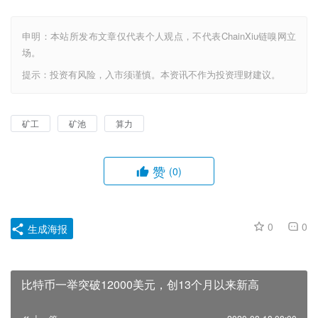
申明：本站所发布文章仅代表个人观点，不代表ChainXiu链嗅网立
场。
提示：投资有风险，入市须谨慎。本资讯不作为投资理财建议。
矿工
矿池
算力
赞
(0)
0
0
生成海报
比特币一举突破12000美元，创13个月以来新高