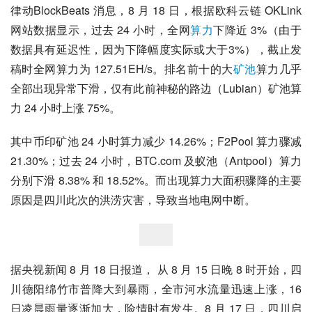
律动BlockBeats 消息，8 月 18 日，根据欧科云链 OKLink 
网站数据显示，过去 24 小时，全网
算力
下降近 3%（由于
数据具有延迟性，因为下降幅度实际或大于3%），截止发
稿时全网算力为 127.51EH/s。排名前十的大
矿池
算力几乎
全部出现异常下滑，仅有此前神秘的路边（Lubian）矿池算
力 24 小时上涨 75%。
其中币印矿池 24 小时算力减少 14.26%；F2Pool 算力骤减 
21.30%；过去 24 小时，BTC.com 及蚁池（Antpool）算力
分别下滑 8.38% 和 18.52%。而出现算力大面积骤降的主要
原因是四川此次的洪涝灾害，导致当地电网中断。  
据央视新闻 8 月 18 日报道， 从 8 月 15 日晚 8 时开始，四
川德阳绵竹市普降大到暴雨，全市河水流量迅速上涨，16 
日凌晨雨量逐渐加大，险情时有发生。8 月 17 日，四川启