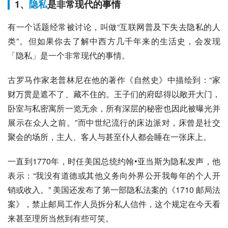
1、
隐私
是非常现代的事情
有一个话题经常被讨论，叫做“互联网普及下失去隐私的人
类”。但如果你去了解中西方几千年来的生活史，会发现
「隐私」是一个非常现代的事情。
古罗马作家老普林尼在他的著作《自然史》中描绘到：“家
财万贯是遮不了、藏不住的。王子们的府邸得以敞开大门，
卧室与私密寓所一览无余，所有深层的秘密也因此被曝光并
展示在众人之前。”而中世纪流行的床边派对，床曾是社交
聚会的场所，主人、客人与甚至仆人都会睡在一张床上。
一直到1770年，时任美国总统约翰•亚当斯为隐私发声，他
表示：“我没有道德或其他义务向外界公开我每年的个人开
销或收入。” 美国还发布了第一部隐私法案的《1710 邮局法
案》，禁止邮局工作人员拆分私人信件，这个规定在今天看
来甚至理所当然到有些可笑。