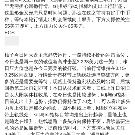
里无需担心回撤行情。rsi指标与kdj指标均走出上行轨迹，
这里形金叉形态只是时间问题，那么在这之前持有好手中币
种，等待本轮行情走出则会继续向上攀升。
下方支撑位关注
55美刀即可，上方压力位关注65美刀。
EOS
柚子今日同大盘主流趋势运作，一路持续不断的冲击高位，
今日也是再一次的破位新高冲击至3.228美刀这一关口，昨
日压力位也是在今日完美的被打破。当前行情维持在3.15-
3.25区间盘旋，行情处于布林带上轨线处选择突破方向，更
多的还是需要去等待，现货上保持盈利状态及时出局，后续
回撤第二次再进即可！本日从技术面来看，日线上昨日依旧
是以大阳实体柱收尾，在今日也是比较强势，kdj与rsi指标
目前走出上升趋势，指数仍保持位于70之上，可以看出多头
力度上依旧是那么的强劲。四小时线上看，k线屹立在布林
带上轨线处，kdj与rsi指标目前均走出上行趋势，量能上也
是随之在增升，
短线思路上多头方向保持不变，后续需要注
意的还是回撤走势，提前预防即可。下方支撑位暂且关注
2.9美刀，上方压力位关注3.5美刀大关。
消息解读