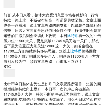
前言 从本日来看，整体大盘受消息面市场各种影响，行情
持续一路上攻，不断破布新高，可谓是勇猛至极。文章上面
也是一路看涨，跟上文章思路的朋友都可以说是全部暴利翻
倍赚！后续大方向多头思路依旧保持不变，行情依旧会是在
短暂的回撤后则会继续向上攻破，本日
比特币
再一次的冲击
压力位11500大关，更是突破11745.9美刀这一关口，那么
当下最为注重压力则关注12000这一大关，如若企稳在
11700上方则继续保持多头思路。短线上
比特币
价格回撤
11400美刀附近则继续多头介入，则跌破11300美刀下方方
向则反转为空，紧随文章思路，币市永不迷路！
BTC
比特币今日整体走势也是如昨日文章思路所运作，短暂的回
撤后继续持续向上攀升，本日再一次的冲击突破新高
11745.9美刀大关，持续不断的冲破压力位阻力，跟上文章
思路的朋友相信已经赚的金满钵满了。那么今日比特币在持
续冲高下，目前还有短暂的攀升趋势，持续走出一轮单边上