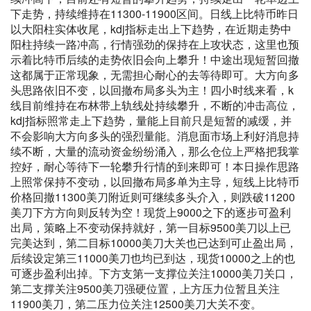
下走势，持续维持在11300-11900区间。日线上比特币昨日
以大阳柱实体收尾，kdj指标走出上下趋势，在近期走势中
阳柱持续一路冲高，行情强劲的保持在上攻状态，这里也预
示着比特币后续的走势依旧会向上攀升！中途出现短暂回撤
这都属于正常现象，无需担心耐心的去等待即可。大方向多
头思路依旧不变，以回撤布局多头为主！四小时线来看，k
线目前维持在布林带上轨线处持续攀升，不断的冲击高位，
kdj指标照常走上下趋势，量能上目前只是短暂的减缓，并
不会影响大方向多头的强烈量能。消息面市场上利好消息持
续不断，大量的流动资金纷纷涌入，那么仓位上严格把我掌
控好，耐心等待下一轮攀升行情的到来即可！本日操作思路
上照常保持不变动，以回撤布局多单为主导，短线上比特币
价格回撤11300美刀附近则可继续多头介入，则跌破11200
美刀下方方向则反转为空！现货上9000之下的逐步可盈利
出局，策略上不变动保持就好，
第一目标9500美刀以上已
完美达到，第二目标10000美刀大关也已达到可止盈出局，
后续设定第三11000美刀也均已到达，现货10000之上的也
可逐步盈利出掉。下方支第一支撑位关注10000美刀关口，
第二支撑关注9500美刀强硬位置，上方压力位暂且关注
11900美刀，第二压力位关注12500美刀大关不变
。