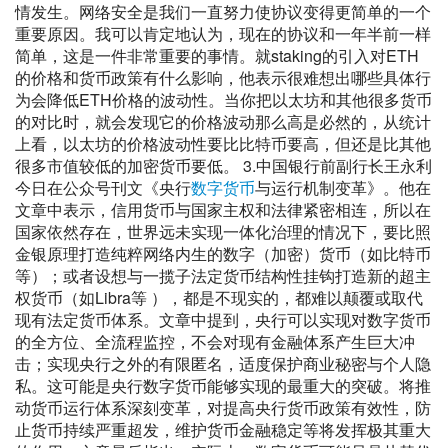
情发生。网络安全是我们一直努力使协议变得更简单的一个
重要原因。我可以肯定地认为，现在的协议和一年半前一样
简单，这是一件非常重要的事情。就staking的引入对ETH
的价格和货币政策有什么影响，他表示很难想出哪些具体行
为会降低ETH价格的波动性。当你把以太坊和其他很多货币
的对比时，就会发现它的价格波动那么高是必然的，从统计
上看，以太坊的价格波动性要比比特币要高，但还是比其他
很多市值较低的加密货币要低。 3.中国银行前副行长王永利
今日在公众号刊文《央行
数字货币
与运行机制变革》。他在
文章中表示，信用货币与国家主权和法律紧密相连，所以在
国家依然存在，世界远未实现一体化治理的情况下，要比照
金银原理打造纯粹网络内生的数字（加密）货币（如比特币
等）；或者设想与一揽子法定货币结构性挂钩打造新的超主
权货币（如Libra等 ），都是不现实的，都难以颠覆或取代
现有法定货币体系。文章中提到，央行可以实现对数字货币
的全方位、全流程监控，不会对现有金融体系产生巨大冲
击；实现央行之外的有限匿名，适度保护商业秘密与个人隐
私。这可能是央行数字货币能够实现的最重大的突破。将推
动货币运行体系深刻变革，对提高央行货币政策有效性，防
止货币持续严重超发，维护货币金融稳定等将发挥极其重大