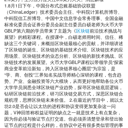
1.8月1日下午，中国分布式总账基础协议联盟
（ChinaLedger）技术委员会主任、中科院计算机所博导、
中科院信工所博导、中国中文信息学会常务理事、全国金融
标准化委员会证券分委员会副主任委员白硕老师为火币大学
GBLP第六期的学员带来了主题为《
区块链
前沿技术挑战与
展望》的精彩课程。在授课中，白硕老师用时间、信任、稀
缺这三个关键词，来概括区块链最核心的贡献，并详细讲述
了区块链的诞生、区块链的基础技术介绍、区块链技术的应
用场景、区块链技术的业态分析、区块链的新技术挑战、区
块链技术的发展展望。火币大学GBLP课程以带领学员“探索
商业变革前沿新知，跨入区块链界核心圈层”为宗旨，是
“学、商、创投”三界知名实战导师精心深研的课程，包含趋
势、产业、金融投资等六大模块，从而更好地帮助各位火币
大学学员洞悉全球区块链产业趋势，探寻区块链底层逻辑，
钻研区块链前沿技术，研习区块链交易方式，深思区块链合
规机理，思辨区块链未来价值。 2.在最近的节目中，就以太
坊2.0是否会让以太坊的进程和协议变得更加复杂这一问
题，V神回答称权益证明的缺点之一就是技术上有点复杂，
因为你必须与验证节点打交道。你必须弄清楚登录和登出验
证节点的过程是什么样的，在协议中还有很多类似管理的事