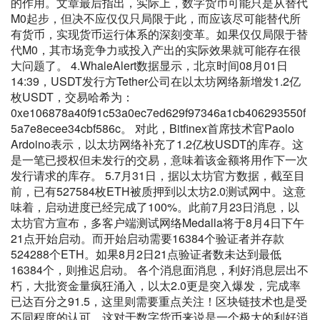
的作用。文章最后指出，实际上，数字货币可能只是从替代
M0起步，但决不应仅仅只局限于此，而应该尽可能替代所
有货币，实现货币运行体系的深刻变革。如果仅仅局限于替
代M0，其市场竞争力或投入产出的实际效果就可能存在很
大问题了。 4.WhaleAlert数据显示，北京时间08月01日
14:39，USDT发行方Tether公司在以太坊网络新增发1.2亿
枚USDT，交易哈希为：
0xe106878a40f91c53a0ec7ed629f97346a1cb406293550f
5a7e8ecee34cbf586c。 对此，Bitfinex首席技术官Paolo
Ardoino表示，以太坊网络补充了1.2亿枚USDT的库存。这
是一笔已授权但未发行的交易，意味着该金额将用作下一次
发行请求的库存。 5.7月31日，据以太坊官方数据，截至目
前，已有527584枚ETH被质押到以太坊2.0测试网中。这意
味着，启动进度已经完成了100%。此前7月23日消息，以
太坊官方宣布，多客户端测试网络Medalla将于8月4日下午
21点开始启动。而开始启动需要16384个验证者并存款
524288个ETH。如果8月2日21点验证者数未达到最低
16384个，则推迟启动。 各个消息面消息，利好消息层出不
朽，大批资金量疯狂涌入，以太2.0更是突入爆发，完成率
已达百分之91.5，这里则需要重点关注！区块链技术也是受
不同程度的认可，这对于数字货币来说是一个极大的利好消