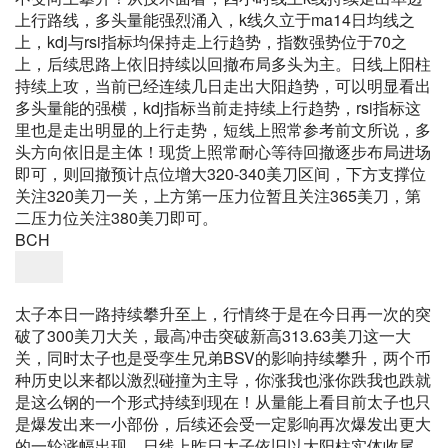
上行路线，多头量能强烈涌入，k线久立于ma14日均线之
上，kdj与rsi指标均保持走上行趋势，指数强势位于70之
上，后续思路上依旧持续以回撤布局多头为主。日线上阳柱
持续上攻，当前已经连续几日走出大阳趋势，可以明显看出
多头量能的强横，kdj指标当前走持续上行趋势，rsi指标这
里也是走出明显的上行走势，短线上照常参考前文所说，多
头方向依旧是主体！
现货上照常耐心等待回撤逐步布局进场
即可，则回撤预计点位增大320-340美刀区间，下方支撑位
关注320美刀一关，上方第一压力位暂且关注365美刀，第
二压力位关注380美刀即可。
BCH
太子本日一路持续攀升至上，行情终于是在今日再一次的突
破了300美刀大关，最高冲击突破新高313.63美刀这一大
关，同时太子也是受孪生兄弟BSV的影响持续攀升，两个币
种历史以来都以激烈碰撞为主导，你涨我也涨你跌我也跌就
是这么钢的一个形式持续到现在！从量能上看目前太子也只
是爆发出来一小部份，后续还会受一定影响再次爆发出更大
的一轮涨幅出现。日线上昨日太子依旧以大阳柱实体收尾，