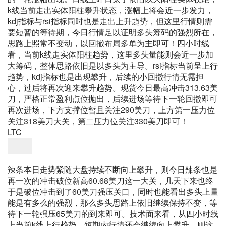
k线当前走出实体阳柱攀升状态，涨幅上将会近一步发力，
kdj指标与rsi指标同时也是走出上升趋势，但这里行情则需
要短暂的等待期，今日行情足以证明多头筹码的强烈所在，
思路上照常不变动，以回撤布局多单为主即可！四小时线
看，当前k线走实体阳柱趋势，这里多头量能则会近一步加
大筹码，整体思路依旧是以多头为主导。rsi指标当前呈上行
趋势，kdj指标也是出现攀升，后续的小回撤行情无需担
心，过后将再次迎来攀升趋势。
现货今日最高冲击313.63美
刀，严格正常盈利点位抛出，后续进场等待下一轮回撤即可
再次进场，下方支撑位暂且关注290美刀，上方第一压力位
关注318美刀大关，第二压力位关注330美刀即可！
LTC
辣条本日走势紧随大盘持续不断向上攀升，则今日辣条也是
再一次的冲击破位新高60.68美刀这一大关，几天下来也终
于是破位冲击到了60美刀强压关口，同时也能看出多头上量
能是有多么的强烈，那么多头思路上依旧继续保持不变，等
待下一轮强压65美刀的到来即可。技术面来看，从四小时线
上当前k线上行趋势，短期内行情还会继续向上攀升，则这