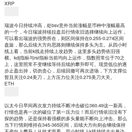
XRP
瑞波今日持续冲高，处bsv意外当前涨幅是币种中涨幅最高
的一个，今日瑞波持续拉盘后行情依旧选择继续向上运作，
可以看出瑞波的强势所在，则区间保持在0.255-0.274区间
盘旋，那么后续大方向思路则继续保持多头为主。从四小时
线上看，当前k线走持续上攻趋势，这里多头趋势依旧强
横。kdj指标与rsi指标当前均向上运作，指数照常位于70之
上，这里照常不变继续等待后续的攀升即可。
现货低位的逐
步止盈出掉，切勿贪心，后续回撤可再次进场，下方支撑位
暂且关注0.24美刀，上方压力位关注0.275美刀大关。
ETH
以太今日早间再次发力持续不断冲击破位360.49这一新高，
行情也是再一次的破位了第一压力位！而后行情依旧没有下
探的趋势，还是保持着强横的多头量能不断向上冲击。那么
当下行情则维持在345-365区间，后续大方向则会继续保持
不变向上攀升！从技术面看，四小时线上k线持续走出单边