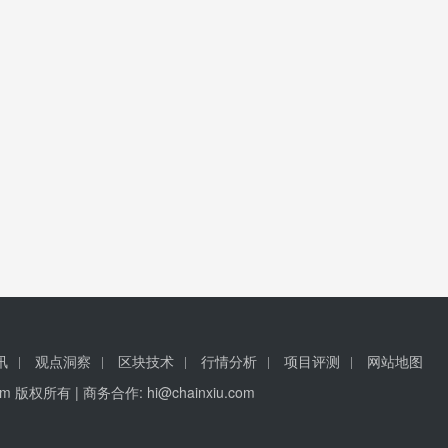
讯
观点洞察
区块技术
行情分析
项目评测
网站地图
u.com 版权所有 | 商务合作:
hi@chainxiu.com