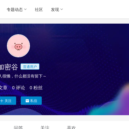
专题动态
社区
发现
加密谷
普通用户
人很懒，什么都没有留下～
文章
0
评论
0
粉丝
关注
私信
问答
关注
喜欢