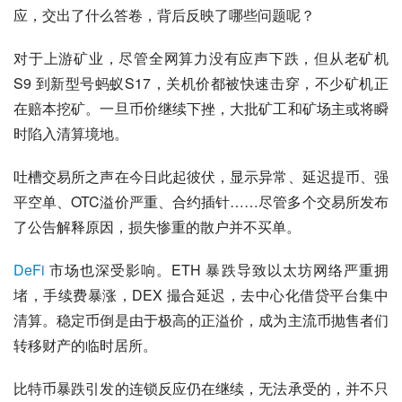
应，交出了什么答卷，背后反映了哪些问题呢？
对于上游矿业，尽管全网算力没有应声下跌，但从老矿机
S9 到新型号蚂蚁S17，关机价都被快速击穿，不少矿机正
在赔本挖矿。一旦币价继续下挫，大批矿工和矿场主或将瞬
时陷入清算境地。
吐槽交易所之声在今日此起彼伏，显示异常、延迟提币、强
平空单、OTC溢价严重、合约插针……尽管多个交易所发布
了公告解释原因，损失惨重的散户并不买单。
DeFi
 市场也深受影响。ETH 暴跌导致以太坊网络严重拥
堵，手续费暴涨，DEX 撮合延迟，去中心化借贷平台集中
清算。稳定币倒是由于极高的正溢价，成为主流币抛售者们
转移财产的临时居所。
比特币暴跌引发的连锁反应仍在继续，无法承受的，并不只