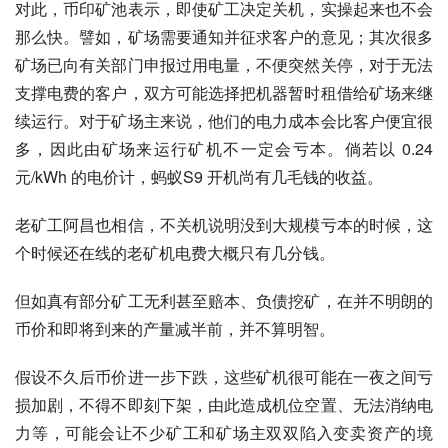
对此，币印矿池表示，即使矿工决定关机，实操起来也不会
那么快。譬如，矿场需要通知并征求客户的意见；其次很多
矿场已向有关部门申报过用电量，不便突然关停，对于无法
支撑电费的客户，双方可能选择把机器暂时租借给矿场来继
续运行。对于矿场主来说，他们的电力成本会比客户便宜很
多，因此由矿场来运行矿机不一定会亏本。倘若以 0.24 
元/kWh 的电价计，蚂蚁S9 开机尚有几毛钱的收益。
老矿工阿昌也相信，不关机说明没到大规模亏本的时候，这
个时候还在线的老矿机电费大概只有几分钱。
但如真有部分矿工无利甚至赔本、负债挖矿，在并不明朗的
币价和即将到来的产量减半前，并不算明智。
假设不久后币价进一步下跌，这些矿机很可能在一夜之间亏
损加剧，不得不即刻下架，由此造成机位空置、无法消纳电
力等，可能会让不少矿工和矿场主双双陷入变卖资产的境