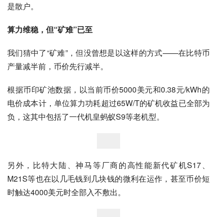
是散户。
算力维稳，但“矿难”已至 
我们猜中了“矿难”，但没曾想是以这样的方式——在比特币
产量减半前，币价先行减半。
根据币印矿池数据，以当前币价5000美元和0.38元/kWh的
电价成本计，单位算力功耗超过65W/T的矿机收益已全部为
负，这其中包括了一代机皇蚂蚁S9等老机型。
另外，比特大陆、神马等厂商的高性能新代矿机S17、
M21S等也在以几毛钱到几块钱的微利在运作，甚至币价短
时触达4000美元时全部入不敷出。