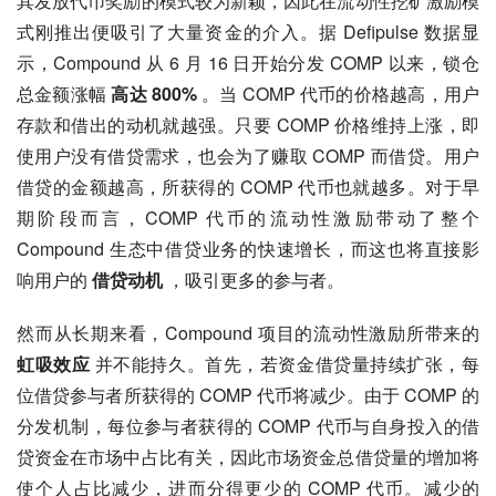
其发放代币奖励的模式较为新颖，因此在流动性挖矿激励模
式刚推出便吸引了大量资金的介入。据 Defipulse 数据显
示，Compound 从 6 月 16 日开始分发 COMP 以来，锁仓
总金额涨幅 
高达 800%
 。当 COMP 代币的价格越高，用户
存款和借出的动机就越强。只要 COMP 价格维持上涨，即
使用户没有借贷需求，也会为了赚取 COMP 而借贷。用户
借贷的金额越高，所获得的 COMP 代币也就越多。对于早
期阶段而言，COMP 代币的流动性激励带动了整个 
Compound 生态中借贷业务的快速增长，而这也将直接影
响用户的 
借贷动机
 ，吸引更多的参与者。
然而从长期来看，Compound 项目的流动性激励所带来的 
虹吸效应
 并不能持久。首先，若资金借贷量持续扩张，每
位借贷参与者所获得的 COMP 代币将减少。由于 COMP 的
分发机制，每位参与者获得的 COMP 代币与自身投入的借
贷资金在市场中占比有关，因此市场资金总借贷量的增加将
使个人占比减少，进而分得更少的 COMP 代币。减少的 