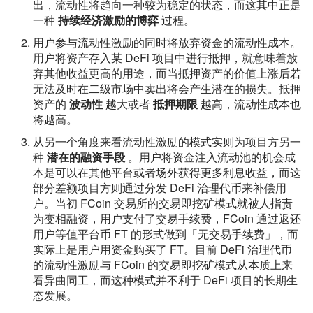
出，流动性将趋向一种较为稳定的状态，而这其中正是
一种
持续经济激励的博弈
过程。
用户参与流动性激励的同时将放弃资金的流动性成本。
用户将资产存入某 DeFi 项目中进行抵押，就意味着放
弃其他收益更高的用途，而当抵押资产的价值上涨后若
无法及时在二级市场中卖出将会产生潜在的损失。抵押
资产的
波动性
越大或者
抵押期限
越高，流动性成本也
将越高。
从另一个角度来看流动性激励的模式实则为项目方另一
种
潜在的融资手段
。用户将资金注入流动池的机会成
本是可以在其他平台或者场外获得更多利息收益，而这
部分差额项目方则通过分发 DeFi 治理代币来补偿用
户。当初 FCoin 交易所的交易即挖矿模式就被人指责
为变相融资，用户支付了交易手续费，FCoin 通过返还
用户等值平台币 FT 的形式做到「无交易手续费」，而
实际上是用户用资金购买了 FT。目前 DeFi 治理代币
的流动性激励与 FCoin 的交易即挖矿模式从本质上来
看异曲同工，而这种模式并不利于 DeFi 项目的长期生
态发展。