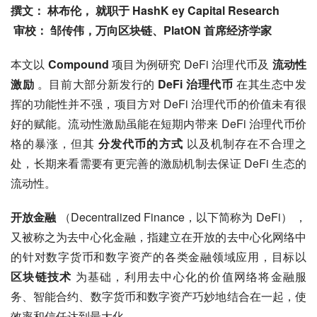
撰文： 林布伦， 就职于 HashK ey Capital Research
 审校： 邹传伟，万向区块链、PlatON 首席经济学家
本文以 
Compound
 项目为例研究 DeFi 治理代币及 
流动性
激励
 。目前大部分新发行的 
DeFi 治理代币
 在其生态中发
挥的功能性并不强，项目方对 DeFi 治理代币的价值未有很
好的赋能。流动性激励虽能在短期内带来 DeFi 治理代币价
格的暴涨，但其 
分发代币的方式
 以及机制存在不合理之
处，长期来看需要有更完善的激励机制去保证 DeFi 生态的
流动性。
开放金融
 （Decentralized Finance，以下简称为 DeFi） ，
又被称之为去中心化金融，指建立在开放的去中心化网络中
的针对数字货币和数字资产的各类金融领域应用，目标以 
区块链技术
 为基础，利用去中心化的价值网络将金融服
务、智能合约、数字货币和数字资产巧妙地结合在一起，使
效率和信任达到最大化。