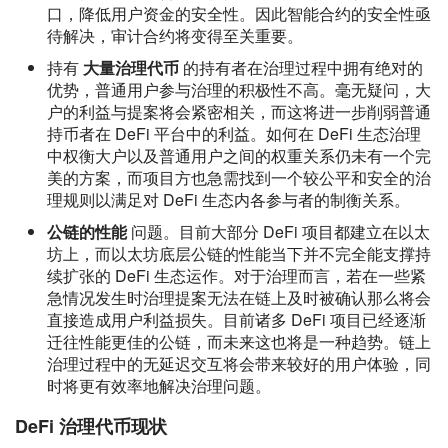
口，降低用户资金的安全性。因此智能合约的安全性亟
待解决，审计合约将变得至关重要。
持有
大量治理代币
的持有者在治理过程中拥有绝对的
优势，普通用户参与治理的积极性不高。毫无疑问，大
户的利益与提案将会紧密相关，而这将进一步削弱普通
持币者在 DeFi 平台中的利益。如何在 DeFi 生态治理
中权衡大户以及普通用户之间的权重关系仍未有一个完
美的方案，而项目方也急需找到一个较公平和安全的治
理规则以满足对 DeFi 生态内各参与者的制衡关系。
公链的性能
问题。目前大部分 DeFi 项目都建立在以太
坊上，而以太坊底层公链的性能当下并不完全能支撑持
续扩张的 DeFi 生态运作。对于治理而言，若在一些紧
急情况发生时治理提案无法在链上及时被确认那么将会
直接造成用户利益损失。目前诸多 DeFi 项目已经逐渐
迁往性能更佳的公链，而未来这也将是一种趋势。链上
治理过程中的无延迟交互将会带来较好的用户体验，同
时将更有效率地解决治理问题。
DeFi 治理代币现状