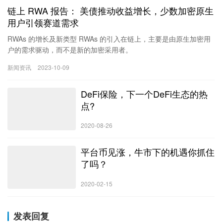
链上 RWA 报告： 美债推动收益增长，少数加密原生
用户引领赛道需求
RWAs 的增长及新类型 RWAs 的引入在链上，主要是由原生加密用
户的需求驱动，而不是新的加密采用者。
撰写：Zack Pokorny
新闻资讯
2023-10-09
编译：深潮 TechFlow
区块链上存在几种不同的 RWA，各具特色，服务于不同的使用案
DeFi保险，下一个DeFi生态的热
例。虽然稳定币和代币化黄金等某些类型的 RWA 已经存在多年，但
美国国债等其他类型的 RWA 最近是在利率上升的背景下出现的。本
点?
文将简要概述以下类型的收益型 RWA:
房地产
2020-08-26
私人信贷
国债
平台币见涨，牛市下的机遇你抓住
注：以下分析侧重于 RWA 这些代币化资产及其市值。本报告不包含
了吗？
有关构建…
2020-02-15
发表回复