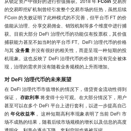
从锁定资产中很好的进行价值捕获。2018 年 
FCoin
 交易所
的交易即挖矿机制曾经引发整个交易市场的狂热，虽然后续 
FCoin 的失败证明了此种模式的不完善，但平台币 FT 的价
值能从治理、分享交易佣金、销毁机制等多个维度中进行捕
获。目前大部分 DeFi 治理代币的功能仅有投票权，其价值
捕获能力甚至不如当时的平台币 FT。DeFi 治理代币的价格
与其 
业务量
 并没有很好的相关性，而是呈现一种短期的投
机现象。这也反映了 DeFi 治理代币的价值并没有完全被体
现，治理的需求并没有随着业务规模的上升而增加。
对 DeFi 治理代币的未来展望
在 DeFi 治理代币市值增长的情况下，借贷资金流动性得到
保证， 
存款利率
 将变得十分可观。在大部分情况下，用户
甚至可以在多个 DeFi 平台上进行套利，以进一步提高自己
的 
年化收益率
 。这种短期高利率现象表明了当前 DeFi 市
场不成熟的结果，随着后续市场规模的增长以及信息的高度
透明化，利率会逐步下降，套利空间也将被压缩。