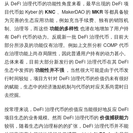
从 DeFi 治理代币的功能性角度来看，最早出现的 DeFi 项
目代币如 Kyber 的 
KNC
 、MakerDAO 的 
MKR
 等都具备较
为完善的生态应用功能，例如充当手续费、独有的销毁机
制、治理等，而这些 
功能的多样性
 也潜在地增加了用户持
有 DeFi 代币的动力。反观新一批 DeFi 治理代币，目前大
部分所涉及的功能仅有治理。例如上文所分析 COMP 代币
在治理功能上尚存局限性，因此普通用户持有的动力甚小。
总体来看，目前大部分新发行的 DeFi 治理代币在其 DeFi 
生态中发挥的 
功能性并不强
 ，当然很大可能是由于代币发
行时间较短，项目方针对 DeFi 治理代币的价值仍未有很好
的赋能，生态中的经济激励机制与代币的对应关系尚需时日
去挖掘。
按常理来说，DeFi 治理代币的价值应当能很好地反应 DeFi 
项目生态的业务规模。然而 DeFi 治理代币的 
价值捕获能力
较弱，随着生态内治理标的的扩张，DeFi 治理代币并不能