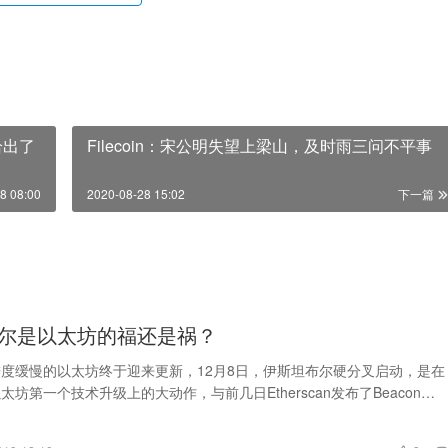
给出了
Filecoin：宋公明失望上梁山，及时雨三问不平事
8 08:00
2020-08-28 15:02
下一篇
尔是以太坊的福还是祸？
度缓慢的以太坊终于迎来更新，12月8日，伊斯坦布尔硬分叉启动，是在
后以太坊第一个技术升级上的大动作，与前几日Etherscan发布了Beacon