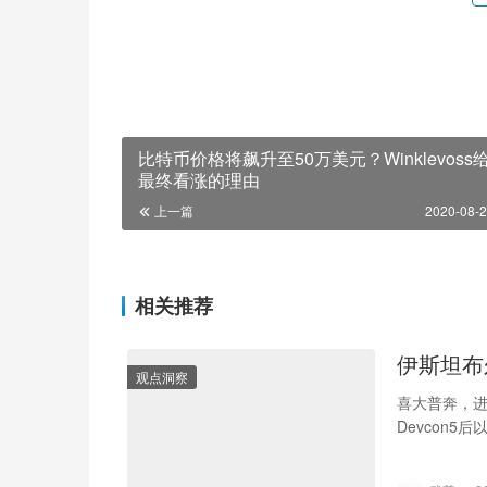
比特币价格将飙升至50万美元？Winklevoss
最终看涨的理由
上一篇
2020-08-2
相关推荐
伊斯坦布
观点洞察
喜大普奔，进
Devcon5
chai…