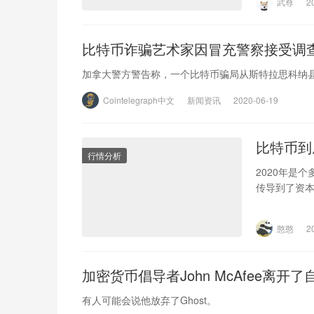
武尊
2
比特币诈骗艺术家因冒充警察接受调
加拿大警方警告称，一个比特币骗局从斯特拉思科纳县
Cointelegraph中文
新闻资讯
2020-06-19
比特币到
行情分析
2020年是
传导到了资
憨憨
2
加密货币倡导者John McAfee离
有人可能会说他放弃了Ghost。