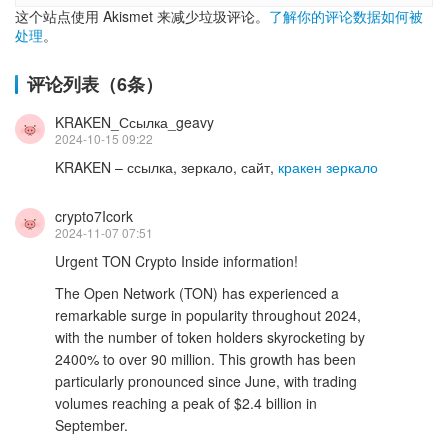
这个站点使用 Akismet 来减少垃圾评论。
了解你的评论数据如何被
处理
。
评论列表（6条）
KRAKEN_Ссылка_geavy
2024-10-15 09:22
KRAKEN – ссылка, зеркало, сайт,
кракен зеркало
crypto7Icork
2024-11-07 07:51
Urgent TON Crypto Inside information!
The Open Network (TON) has experienced a
remarkable surge in popularity throughout 2024,
with the number of token holders skyrocketing by
2400% to over 90 million. This growth has been
particularly pronounced since June, with trading
volumes reaching a peak of $2.4 billion in
September.