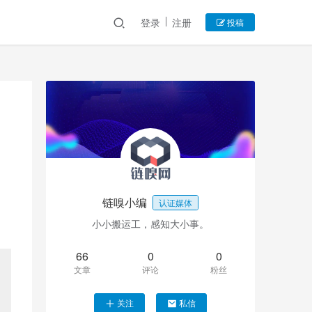
登录
注册
投稿
链嗅小编
认证媒体
小小搬运工，感知大小事。
66
0
0
文章
评论
粉丝
关注
私信