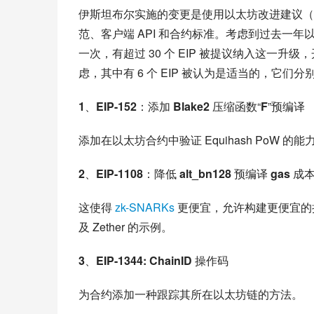
伊斯坦布尔实施的变更是使用以太坊改进建议（E
范、客户端 API 和合约标准。考虑到过去一
一次，有超过 30 个 EIP 被提议纳入这一升
虑，其中有 6 个 EIP 被认为是适当的，它们分
1
、
EIP-152
：添加
 Blake2 
压缩函数“
F
”预编译
添加在以太坊合约中验证 Equihash PoW 
2
、
EIP-1108
：降低
 alt_bn128 
预编译
 gas 
成
这使得 
zk-SNARKs
 更便宜，允许构建更便宜的扩展和隐私
及 Zether 的示例。
3
、
EIP-1344: ChainID 
操作码
为合约添加一种跟踪其所在以太坊链的方法。