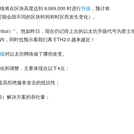
区块高度达到 9,069,000 时进行
升级
，预计将
确切日期可能会因不同的区块时间和时区而发生变化）。
anbul）” 。恍如昨日，现在仍记得上次的以太坊升级代号为君士
范围内，同时也预示着我们离 ETH2.0 越来越近！
级
对以太坊网络做了哪些改变。
化和调整，主要体现在以下4点：
提高拒绝服务攻击的抵抗性；
er 2）解决方案的吞吐量；