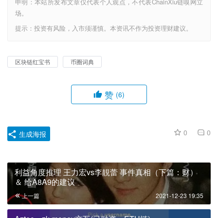
申明：本站所发布文章仅代表个人观点，不代表ChainXiu链嗅网立
场。
提示：投资有风险，入市须谨慎。本资讯不作为投资理财建议。
区块链红宝书
币圈词典
赞
(6)
0
0
生成海报
利益角度推理 王力宏vs李靚蕾 事件真相（下篇：财）
＆ 给A8A9的建议
上一篇
2021-12-23 19:35