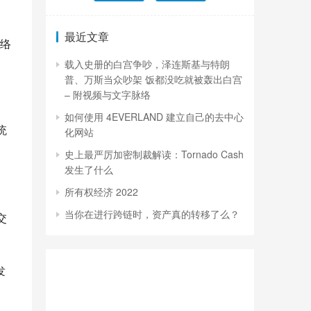
最近文章
网络
载入史册的白宫争吵，泽连斯基与特朗
普、万斯当众吵架 饭都没吃就被轰出白宫
– 附视频与文字脉络
如何使用 4EVERLAND 建立自己的去中心
统
化网站
史上最严厉加密制裁解读：Tornado Cash
发生了什么
所有权经济 2022
当你在进行跨链时，资产真的转移了么？
交
发