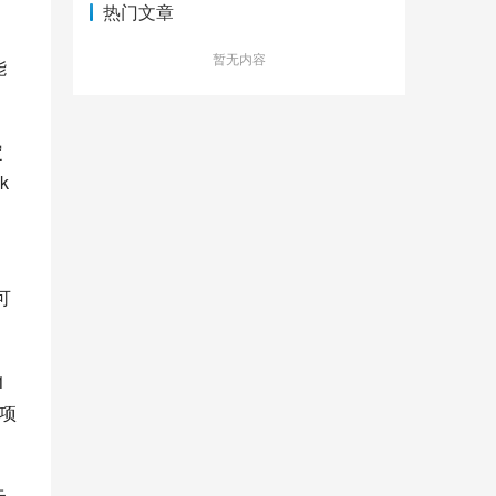
热门文章
暂无内容
能
定
 
可
 
些项