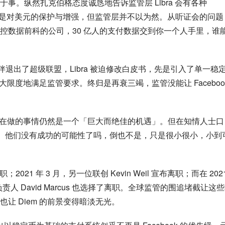
。纵然扎克伯格态度诚恳地告诉监管层 Libra 会有各种 
ra 是对美元的保护与增强，但监管层并不以为然。从听证会的问题
控数据前科的公司，30 亿人的支付数据交到你一个人手里，谁
作伙伴退出了超级联盟，Libra 被迫修改白皮书，先是引入了单一稳
大限度地满足监管要求。终归是再衰三竭，监管没能让 Facebook
自己在做的事情仍然是一个「巨大而绝佳的机遇」。但在知情人士口
亡。他们没有成功的可能性了吗，倒也不是，只是很小很小，小到
宣布离职；2021 年 3 月，另一位联创 Kevin Weil 宣布离职；而在 2021
目负责人 David Marcus 也选择了离职。全球监管的围追堵截让这
让 Diem 的前景变得暗淡无光。