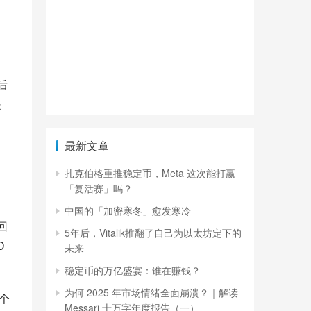
 
是
最新文章
扎克伯格重推稳定币，Meta 这次能打赢
「复活赛」吗？
中国的「加密寒冬」愈发寒冷
回
5年后，Vitalik推翻了自己为以太坊定下的
 
未来
稳定币的万亿盛宴：谁在赚钱？
为何 2025 年市场情绪全面崩溃？｜解读
一个
Messari 十万字年度报告（一）