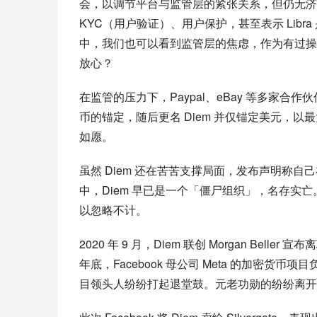
会，以调节平台与监管层的紧张关系，但仍无济于事
KYC（用户验证）、用户保护，甚至表示 Lib
中，我们也可以看到监管层的焦虑，作为有过操
放心？
在监管的压力下，Paypal、eBay 等多家合
币的锚定，随后更名 Diem 并仅锚定美元，以最
如愿。
虽然 Diem 还在苦苦支撑局面，发布声明称
中，Diem 早已是一个「僵尸组织」，名存实
以忽略不计。
2020 年 9 月，Diem 联创 Morgan Beller 
年底，Facebook 母公司 Meta 的加密货币项
目领头人纷纷打起退堂鼓。元老功勋的纷纷离开也