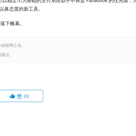
ate，表现出以稳定币为基础的支付系统似乎不再是 Facebook 的优先级，
嗤之以鼻态度的新工具。
式落下帷幕。
iu链嗅网立场。
财建议。
赞
(0)