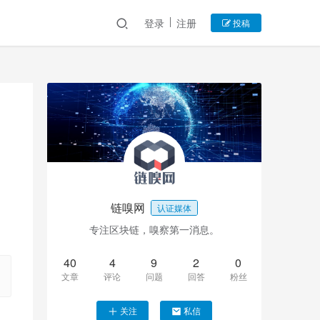
登录
注册
投稿
链嗅网
认证媒体
专注区块链，嗅察第一消息。
40
4
9
2
0
文章
评论
问题
回答
粉丝
关注
私信