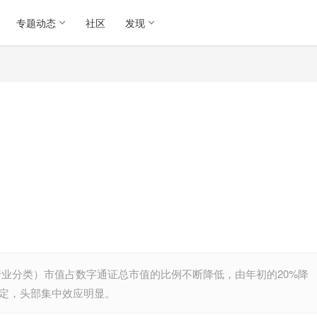
专题动态
社区
发现
S行业分类）市值占数字通证总市值的比例不断降低，由年初的20%降
稳定，头部集中效应明显。