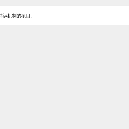
等共识机制的项目。