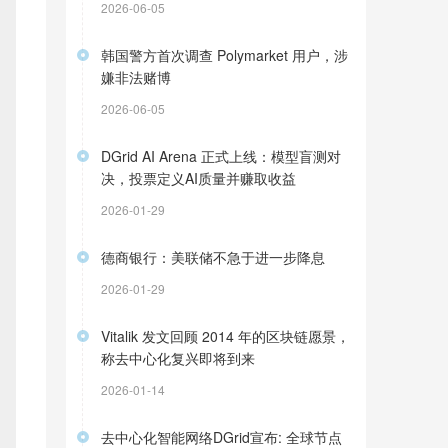
2026-06-05
韩国警方首次调查 Polymarket 用户，涉
嫌非法赌博
2026-06-05
DGrid AI Arena 正式上线：模型盲测对
决，投票定义AI质量并赚取收益
2026-01-29
德商银行：美联储不急于进一步降息
2026-01-29
Vitalik 发文回顾 2014 年的区块链愿景，
称去中心化复兴即将到来
2026-01-14
去中心化智能网络DGrid宣布: 全球节点