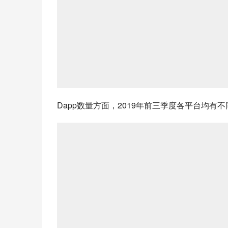
Dapp数量方面，2019年前三季度各平台均有