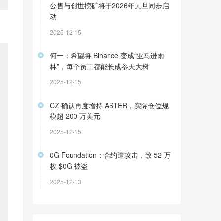
公售与创世挖矿将于2026年元旦同步启
动
2025-12-15
何一：希望将 Binance 变成“亚马逊雨
林”，每个员工都能长成参天大树
2025-12-15
CZ 确认再度增持 ASTER，实际仓位规
模超 200 万美元
2025-12-15
0G Foundation：合约遭攻击，致 52 万
枚 $0G 被盗
2025-12-13