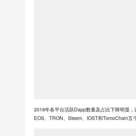
2019年各平台活跃Dapp数量及占比下降明显，
EOS、TRON、Steem、IOST和TomoChai