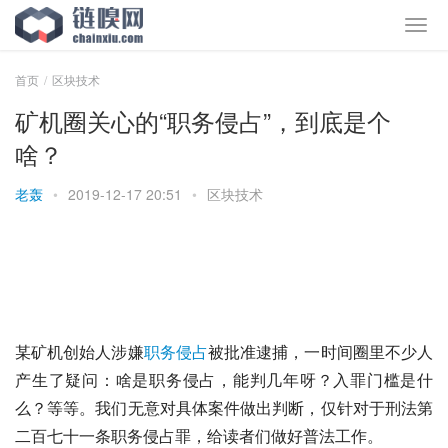
首页
区块技术
矿机圈关心的“职务侵占”，到底是个
啥？
老轰
•
2019-12-17 20:51
•
区块技术
某矿机创始人涉嫌
职务侵占
被批准逮捕，一时间圈里不少人
产生了疑问：啥是职务侵占，能判几年呀？入罪门槛是什
么？等等。我们无意对具体案件做出判断，仅针对于刑法第
二百七十一条职务侵占罪，给读者们做好普法工作。