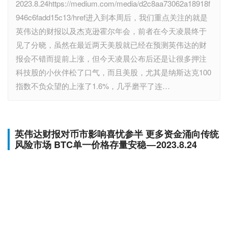
2023.8.24https://medium.com/media/d2c8aa73062a18918f
946c6fadd15c13/href进入到本周后，我们重点关注的就是
英伟达的财报以及杰克逊霍尔年会，前者在今天凌晨终于
见了分晓，虽然在最近两天美股就已经在预测英伟达的财
报会不错而提前上涨，但今天凌晨公布后还是让很多押注
科技股的小伙伴松了口气，而且美股，尤其是纳斯达克100
指数不负众望的上涨了1.6%，几乎磨平了连…
英伟达财报对币市影响喜忧参半 更多资金涌向传统
风险市场 BTC单一价格存量安稳 — 2023.8.24