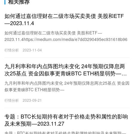
相关推荐
如何通过嘉信理财在二级市场买卖美债 美股和ETF
— 2023.11.4
如何通过嘉信理财在二级市场买卖美债 美股和ETF —
2023.11.4https://medium.com/media/e7dd3290495ec931618b96
ec7898943b/href上次我们介绍了如何通过嘉信理财来购买一级市场
行情分析
2023-11-04
的美债，可惜当时买的少了点，现在随着预期美联储不会再次加
息，美债的收益率都开始出现下降，更多的资金开始流入到美债
九月利率和年内点阵图均未变化 24年预期仅降息两
里，但目前来看短期美债的收益仍然在5.3%左右，对于短期不急于
用资金的小伙伴来说，短期美债仍然是安全性最高，收益最稳定的
次25基点 资金因叙事更青睐BTC ETH稍显弱势 —
投资标的，我知道很多小伙伴说一些…
2023.9.21
九月利率和年内点阵图均未变化 24年预期仅降息两次25基点 资金因
叙事更青睐BTC ETH稍显弱势 —
2023.9.21https://medium.com/media/dac563ae4d249acd449c600
行情分析
2023-09-21
345d86f76/href今天凌晨美联储的议息会议中，不加息已经是在我
们的预期之中了，所以对于当时的风险市场几乎没有反应，而且九
专题：BTC长短期持有者对于价格走势和属性的影响
月的点阵图并没有更新，这暂时对于风险市场来说是有利的，毕竟
十一月加息的概率下降了，即便有加息也是在十二月了，而且十二
及未来预期 — 2023.11.27
月大概率是本次加息周期中的最后一次。但美…
专题：BTC长短期持有者对于价格走势和属性的影响及未来预期 —