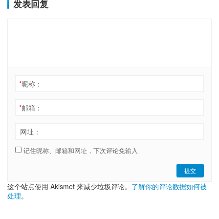
发表回复
通过的情况下对市场的刺激，这也得益于今天凌晨2点30分彭博社分
析师James的一篇推文，…
*
昵称：
*
邮箱：
网址：
记住昵称、邮箱和网址，下次评论免输入
提交
这个站点使用 Akismet 来减少垃圾评论。
了解你的评论数据如何被
处理
。