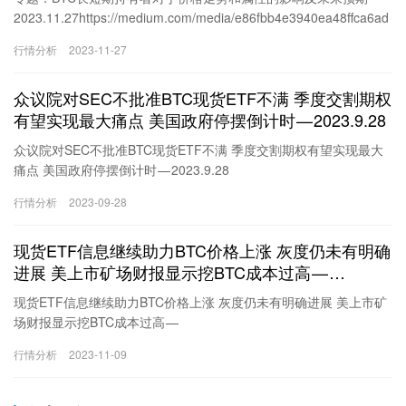
2023.11.27https://medium.com/media/e86fbb4e3940ea48ffca6ad
53994290f/href目前整个市场的价格走势还和之前预期的差不多，
行情分析
2023-11-27
除非是有新的利好或者是利空的信息才能较大幅度的改变价格，在
这之前震荡仍然是较大的可能。主要的原因就是在于博弈性上，都
众议院对SEC不批准BTC现货ETF不满 季度交割期权
知道这一次币市的主要上涨是由BTC的现货ETF带动起来的，虽然到
现在还是没有明确的通过信息，但市场已经在下注2024年1月10日
有望实现最大痛点 美国政府停摆倒计时 — 2023.9.28​
会通过了…
众议院对SEC不批准BTC现货ETF不满 季度交割期权有望实现最大
痛点 美国政府停摆倒计时 — 2023.9.28​
https://medium.com/media/12e7ecb5adefb7acb7bdfd22c8343d22
行情分析
2023-09-28
/href今天可以说的内容实在是有限，所以季度交割期权的数据还要
再看一遍，截止到北京时间明天下午16点的季度期权的交割中BTC
现货ETF信息继续助力BTC价格上涨 灰度仍未有明确
的最大痛点仍然是26,500美元，空多比是0.58都和昨天一样，没有
任何的变化。目前BTC的价格也在逐渐的向最大痛点靠拢，虽然现
进展 美上市矿场财报显示挖BTC成本过高 —
在已经在辐射范围之内…
2023.11.9
现货ETF信息继续助力BTC价格上涨 灰度仍未有明确进展 美上市矿
场财报显示挖BTC成本过高 —
2023.11.9https://medium.com/media/c5afcfee7659e50843045423
行情分析
2023-11-09
8620c429/href一觉醒来发现BTC冲破36,000美元了，值得开心，尤
其是最近两天不止在亚洲时间有上涨，即便是在美国主力交易时间
都有不错的涨幅，不过这次的上涨仍然是在预期BTC现货ETF会短期