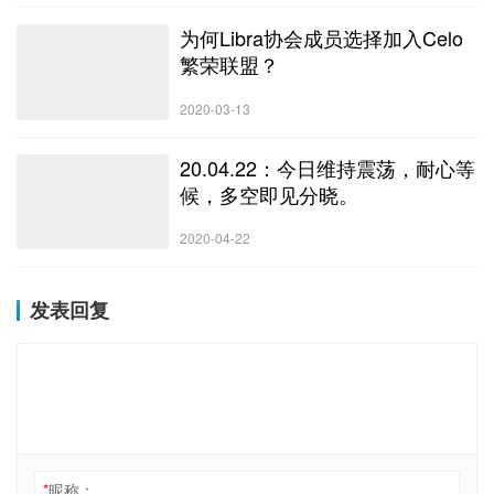
灰度 GBTC 负溢价已从 48% 减少到 16%。
比特币长期持…
为何Libra协会成员选择加入Celo
繁荣联盟？
2020-03-13
20.04.22：今日维持震荡，耐心等
候，多空即见分晓。
2020-04-22
发表回复
*
昵称：