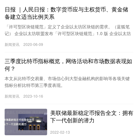
日报 ｜人民日报：数字货币应与主权货币、黄金储
备建立适当比例关系
「许可型区块链规范」定义了企业以太坊区块链的需求。（蓝狐笔
记） 企业以太坊联盟发布「许可型区块链规范」1.0 版 企业以太坊
联盟（EEA）发布了「许可型区块链规范」的 1.0 版本。所以主要
新闻资讯
2020-06-09
的目标受众是企业以太坊区块链的运营商。
三季度比特币指标概览，网络活动和市场数据表现如
何？
本文从比特币交易量、市场信心到大型金融机构的影响等各项关键
指标分析比特币第三季度表现。
撰文：Reflexivity Research编译：angelilu，Foresight News
新闻资讯
2023-10-16
要点：
BTC 本季度的价格表现不佳，季度环比下跌 11.5%，但自年初至今
美联储最新稳定币报告全文：拥有
依然超过了大多数资产类别的表现。
在上半年推动比特币上涨的美国金融机构所带来的影响在本文撰写
下一代创新的潜力
时已完全消退。
比特币交易量、流动性、波动性和搜索趋势均持续下降。
2022-02-13