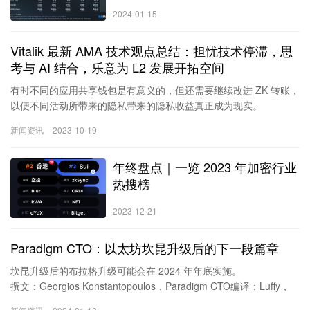
2024-01-15
Vitalik 最新 AMA 技术观点总结：担忧技术停滞，思
考与 AI 结合，乐意为 L2 发展开拓空间
有时不同的应用共享钱包是有意义的，但还需要继续改进 ZK 转账，
以便不同活动所带来的隐私带来的隐私收益真正成为现实。
撰写：深潮 TechFlow
新闻资讯
2023-10-19
深潮精选了 Vitalik 在 Farcaster 上最新 AMA 的一些回答，关于个人
习惯、热点技术和行业趋势判断的观点分享，值得一读。
年终盘点｜一览 2023 年加密行业
1.什么让你保持动力？
Vitalik：我知道我们的社区和它正在建设的技术处于一个非常独特的
热搜榜
位置，可以在一个日益复杂的世界中做出真正有价值的事情。而积
极的结果并不会主动发生，我们有责任仔细思考并实现它。
2023-12-21
2.在充满内…
Paradigm CTO：以太坊坎昆升级后的下一段篇章
坎昆升级后的布拉格升级可能会在 2024 年年底实施。
撰文：Georgios Konstantopoulos，Paradigm CTO编译：Luffy，
Foresight News