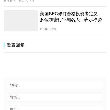
新闻资讯
2024-01-18
本文的目的是概述 Paradigm Reth 团队对于布拉格硬分叉（坎昆硬
分叉后以太坊的下一次重要升级）应包含哪些 EIP 的看法，以及我
美国SEC修订合格投资者定义，
们 2024 年「EL Core Dev」的总体计划（译者注：EL 指执行层，
CL 指共识层）。以下观点还在不断演变，仅代表 Reth 团队当前的
多位加密行业知名人士表示称赞
观点，并不一定代表整个 Para…
2020-08-28
发表回复
*
昵称：
*
邮箱：
网址：