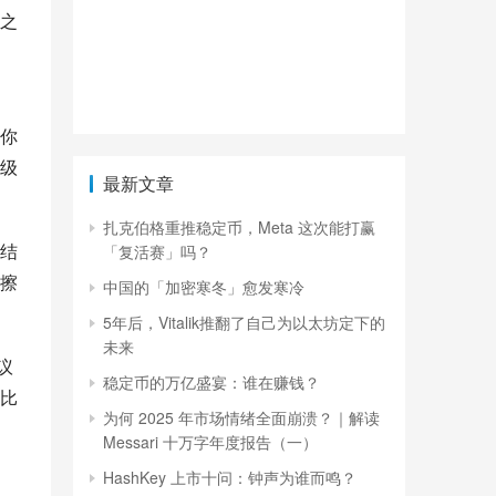
之
你
级
最新文章
扎克伯格重推稳定币，Meta 这次能打赢
结
「复活赛」吗？
擦
中国的「加密寒冬」愈发寒冷
5年后，Vitalik推翻了自己为以太坊定下的
未来
议
稳定币的万亿盛宴：谁在赚钱？
比
为何 2025 年市场情绪全面崩溃？｜解读
Messari 十万字年度报告（一）
HashKey 上市十问：钟声为谁而鸣？