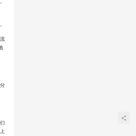
。
。
流
地
分
们
上