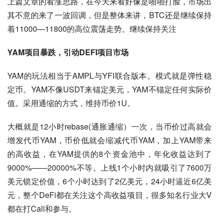
上篇文章的看涨思路，在今天来看好像是啪啪打脸，市场出
其不意的来了一波回调，但是整体来讲，BTC还是继续保持
着11000—11800的高位震荡走势。继续保持关注
YAM项目暴跌，引动DEFI项目市场
YAM的玩法相当于AMPL与YFI联合版本。模式就是弹性稳
定币。YAM不像USDT来锚定美元，YAM不锚定任何实际价
值。采用通缩的方式，维持币价1U。
大概就是12小时rebase(通胀通缩）一次，当币价过高就会
增发代币YAM，币价低就会缩减代币YAM，加上YAM带来
的高收益，在YAM提供的8个资金池中，年化收益达到了
9000%——20000%不等。上线1个小时内就吸引了7600万
美元锁定价值，6个小时达到了2亿美元，24小时逼近6亿美
元，整个DeFi都在关注这个高收益项目，很多知名行业大V
都在打Call和参与。