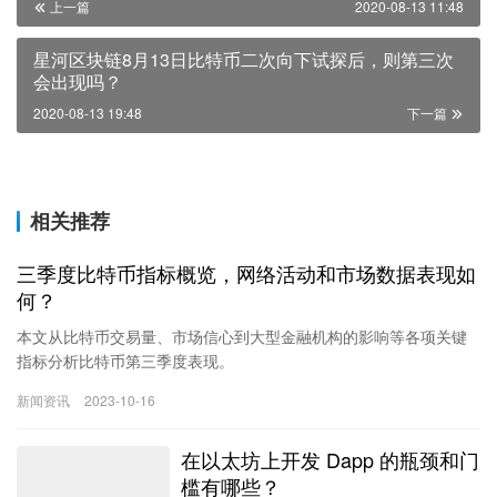
上一篇
2020-08-13 11:48
星河区块链8月13日比特币二次向下试探后，则第三次
会出现吗？
2020-08-13 19:48
下一篇
相关推荐
三季度比特币指标概览，网络活动和市场数据表现如
何？
本文从比特币交易量、市场信心到大型金融机构的影响等各项关键
指标分析比特币第三季度表现。
撰文：Reflexivity Research编译：angelilu，Foresight News
新闻资讯
2023-10-16
要点：
BTC 本季度的价格表现不佳，季度环比下跌 11.5%，但自年初至今
在以太坊上开发 Dapp 的瓶颈和门
依然超过了大多数资产类别的表现。
在上半年推动比特币上涨的美国金融机构所带来的影响在本文撰写
槛有哪些？