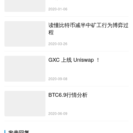
时已完全消退。
比特币交易量、流动性、波动性和搜索趋势均持续下降。
2020-01-06
灰度 GBTC 负溢价已从 48% 减少到 16%。
比特币长期持…
读懂比特币减半中矿工行为博弈过
程
2020-03-26
GXC 上线 Uniswap ！
2020-09-08
BTC6.9行情分析
2020-06-09
发表回复