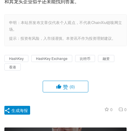
「香港第一年加密峰会很热闹，第二年、第三年就冷清很
多。」一位从业者表示。「三年来，香港慢慢的把加密货币
市场的信心搞丢了。」
这或许也解释了香港第一概念币 HSK 为何暴跌至此的部分
原因，人们对香港未来是否可以成为全球 Web3 中心的信
念，已经被动摇。
美国有将近 500 亿美元的 BTC 现货 ETF 净流入，香港有什
么？美国有 Coinbase，欧洲有 Kraken，迪拜有 Binance、
Bybit 等在全球最头部的一批加密货币公司，香港有什么？