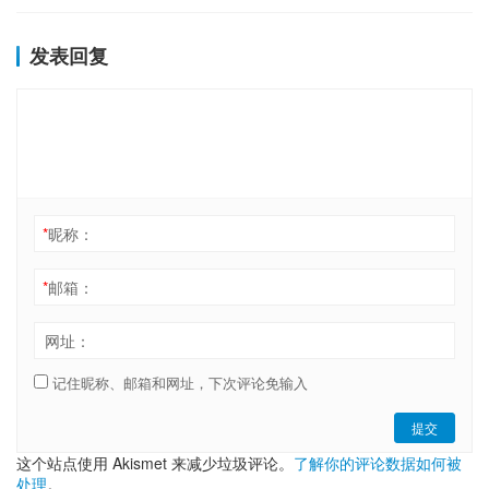
赵长鹏分享了关于判断代币经济成功的想法
CZ表示，代币销毁就像空投一样，对代币经济有利。因为销毁的网
络交易和网络费用都较少。
新闻资讯
2020-07-20
朝鲜黑客将发起全球新冠肺炎网络钓鱼活动
据报道，由朝鲜支持的黑客正准备进行大规模的网络钓鱼活动，以
利用新冠肺炎危机。
新闻资讯
2020-06-20
比特币行情进入蓄力阶段 后市如
何走？
2020-01-13
比特币归零的可能性有多高？有没