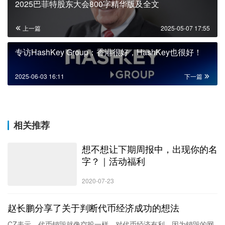
韩国牢牢抓住了活跃的当地零售市场，迪拜紧紧抓住了离岸
中心市场，香港成功抓住了什么？这些问题，香港加密生态
和其龙头企业似乎还未能找到答案。
申明：本站所发布文章仅代表个人观点，不代表ChainXiu链嗅网立
场。
提示：投资有风险，入市须谨慎。本资讯不作为投资理财建议。
HashKey
HashKey Exchange
比特币
融资
香港
赞
(0)
0
0
生成海报