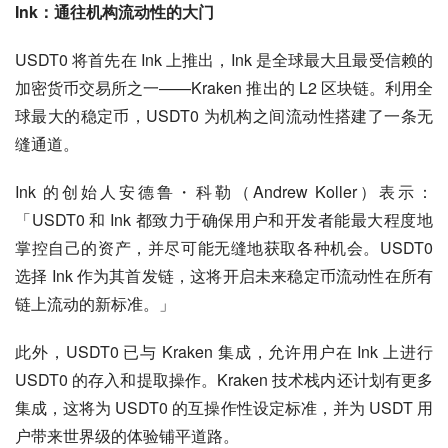
Ink：通往机构流动性的大门
USDT0 将首先在 Ink 上推出，Ink 是全球最大且最受信赖的
加密货币交易所之一——Kraken 推出的 L2 区块链。利用全
球最大的稳定币，USDT0 为机构之间流动性搭建了一条无
缝通道。
Ink 的创始人安德鲁・科勒（Andrew Koller）表示：
「USDT0 和 Ink 都致力于确保用户和开发者能最大程度地
掌控自己的资产，并尽可能无缝地获取各种机会。USDT0 
选择 Ink 作为其首发链，这将开启未来稳定币流动性在所有
链上流动的新标准。」
此外，USDT0 已与 Kraken 集成，允许用户在 Ink 上进行 
USDT0 的存入和提取操作。Kraken 技术栈内还计划有更多
集成，这将为 USDT0 的互操作性设定标准，并为 USDT 用
户带来世界级的体验铺平道路。