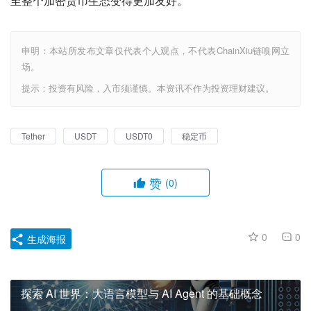
至整个加密货币生态变得更加友好。
申明：本站所发布文章仅代表个人观点，不代表ChainXiu链嗅网立
场。
提示：投资有风险，入市须谨慎。本资讯不作为投资理财建议。
Tether
USDT
USDT0
稳定币
赞
(0)
0
0
生成海报
探索 AI 世界：大语言模型与 AI Agent 的基础概念