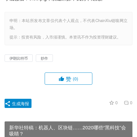
申明：本站所发布文章仅代表个人观点，不代表ChainXiu链嗅网立
场。
提示：投资有风险，入市须谨慎。本资讯不作为投资理财建议。
伊朗比特币
炒作
赞
(0)
0
0
生成海报
新华社特稿：机器人、区块链……2020哪些”黑科技”会
吸睛？