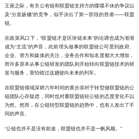
王座之际，有关公有链和联盟链支持方的喋喋不休的争议以
及“分道扬镳”的竞争，似乎决出了第一阶段的胜者——联盟
链。
在政策风口下，“联盟链才是区块链未来”的论调也成为渐渐
成为“主流”的声音，此前埋头做事的联盟链公司受到政府、
企业、资方和媒体的关注，业务合作和知名度都大大增加，
而许多原本从事公链研发的团队则开始转向联盟链技术的研
发与服务，害怕错过这趟驶向未来的列车。
在联盟链领域深耕六年时间的黄步添对于转型做联盟链的公
链团队心存疑虑，同时也对重联盟链轻公链的态度变化不以
为然。然而，在公链转型联盟链的趋势中，也有人发出了不
同的声音。
“公链也并不是没有前途，联盟链也并不是一帆风顺。”