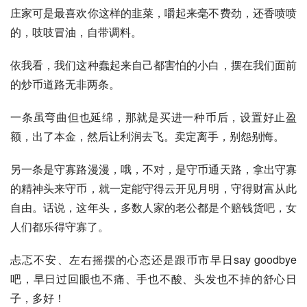
庄家可是最喜欢你这样的韭菜，嚼起来毫不费劲，还香喷喷
的，吱吱冒油，自带调料。
依我看，我们这种蠢起来自己都害怕的小白，摆在我们面前
的炒币道路无非两条。
一条虽弯曲但也延绵，那就是买进一种币后，设置好止盈
额，出了本金，然后让利润去飞。卖定离手，别怨别悔。
另一条是守寡路漫漫，哦，不对，是守币通天路，拿出守寡
的精神头来守币，就一定能守得云开见月明，守得财富从此
自由。话说，这年头，多数人家的老公都是个赔钱货吧，女
人们都乐得守寡了。
忐忑不安、左右摇摆的心态还是跟币市早日say goodbye
吧，早日过回眼也不痛、手也不酸、头发也不掉的舒心日
子，多好！