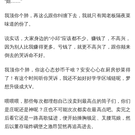
“姐……”
我顶你个肺，再这么跟你纠缠下去，我就只有闻老板隔夜菜
味道的份了。
说实话，大家身边的“小邱”应该都不少。赚钱了，不高兴，
因为别人比我赚得更多。亏钱了，就更不高兴了，跟你颠来
倒去的哭诉命不好。
我顶你个肺，你这心态炒币干啥？安安心心在厨房炒菜得
了！有这个时间听你哭诉，我还不如好好学学区域链呢，梦
想升级成大V。
喂喂喂，那些每次都埋怨自己没卖到最高点的筒子们，你们
是庄呢还是神呢？庄也不可能次次都卖在最高点吧。卖完之
后看它还是一路高歌猛进，便开始捶胸顿足、叉腰骂娘，然
后以董存瑞炸碉堡之激昂贸然再追高进去。