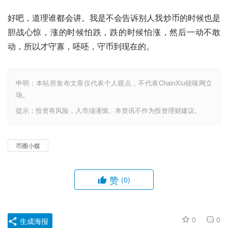
好吧，道理谁都会讲。我是不会告诉别人我炒币的时候也是
胆战心惊，涨的时候怕跌，跌的时候怕涨，然后一动不敢
动，所以才守寡，呸呸，守币到现在的。
申明：本站所发布文章仅代表个人观点，不代表ChainXiu链嗅网立
场。
提示：投资有风险，入市须谨慎。本资讯不作为投资理财建议。
币圈小蝶
赞
(0)
0
0
生成海报