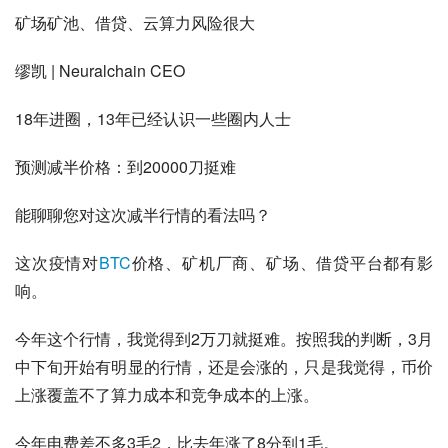
矿场矿池、借贷、云算力风险很大
缪凯 | Neuralchain CEO
18年进圈，13年已经认识一些圈内人士
预测减半价格：到20000刀挺难
能聊聊您对这次减半行情的看法吗？
这次疫情对
BTC
价格、矿机厂商、矿场、借贷平台都有影
响。
今年这个行情，我觉得到2万刀就挺难。按照我的判断，3月
中下旬开始有明显的行情，还是会涨的，只是我觉得，币价
上涨覆盖不了算力成本和竞争成本的上涨。
今年电费差不多3毛2，比去年涨了8分到1毛。