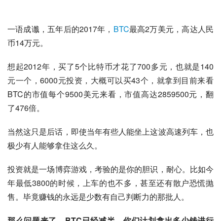
一语成谶，五年后的2017年，
BTC
最高2万美元，高达人民
币14万元。
想起2012年，买了5个比特币才花了700多元，也就是140
元一个，6000元投资，大概可以买43个，就拿到目前来看
BTC的市值每个9500美元来看，市值高达2859500元，翻
了476倍。
当然这只是后话，即使当年有些人能坐上这波高速列车，也
极少有人能够拿住这么久。
投资
就
是一场博弈游戏，考验的是你的胆识，耐心。比如今
年最低3800的时候，上车的也不多，甚至还有散户恐慌抛
售。毕竟赚钱的永远是少数有自己判断力的那批人。
那么
问题来了，BTC已经减半，你们
计划
拿出多少钱
进行