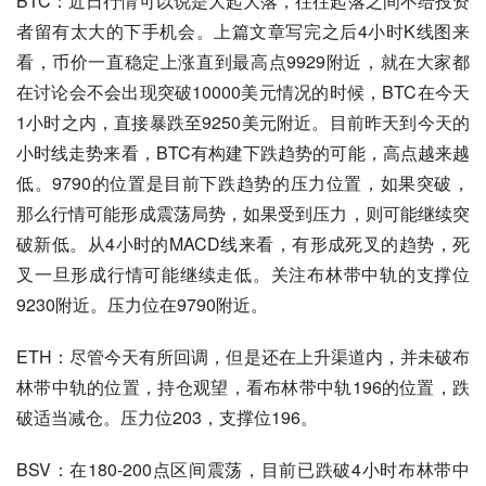
BTC：
近日行情可以说是大起大落，往往起落之间不给投资
者留有太大的下手机会。上篇文章写完之后4小时K线图来
看，币价一直稳定上涨直到最高点9929附近，就在大家都
在讨论会不会出现突破10000美元情况的时候，BTC在今天
1小时之内，直接暴跌至9250美元附近。目前昨天到今天的
小时线走势来看，BTC有构建下跌趋势的可能，高点越来越
低。9790的位置是目前下跌趋势的压力位置，如果突破，
那么行情可能形成震荡局势，如果受到压力，则可能继续突
破新低。从4小时的MACD线来看，有形成死叉的趋势，死
叉一旦形成行情可能继续走低。关注布林带中轨的支撑位
9230附近。压力位在9790附近。
ETH：
尽管今天有所回调，但是还在上升渠道内，并未破布
林带中轨的位置，持仓观望，看布林带中轨196的位置，跌
破适当减仓。压力位203，支撑位196。
BSV：
在180-200点区间震荡，目前已跌破4小时布林带中