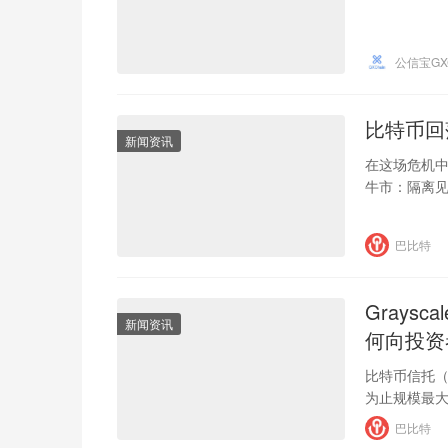
公信宝GXC
比特币回
新闻资讯
在这场危机
牛市：隔离
巴比特
Grays
新闻资讯
何向投资
比特币信托（
为止规模最大的。
十种与加密
巴比特