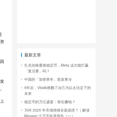
超
险资
最新文章
因
扎克伯格重推稳定币，Meta 这次能打赢
「复活赛」吗？
中国的「加密寒冬」愈发寒冷
发
5年后，Vitalik推翻了自己为以太坊定下的
白。
未来
上
稳定币的万亿盛宴：谁在赚钱？
为何 2025 年市场情绪全面崩溃？｜解读
Messari 十万字年度报告（一）