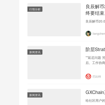
良辰解币
行情分析
终要结束
良辰解币20
liangchen
阶层Str
新闻资讯
**延迟问题
后。工作协
巴比特
GXCha
新闻资讯
给社区用户