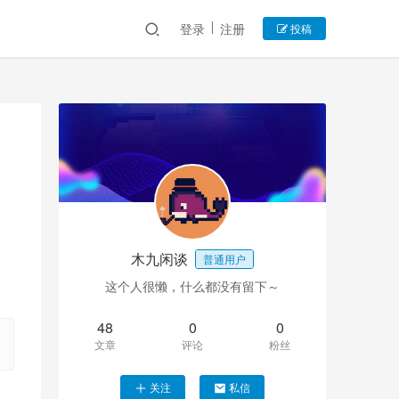
登录
注册
投稿
木九闲谈
普通用户
这个人很懒，什么都没有留下～
48
0
0
文章
评论
粉丝
关注
私信