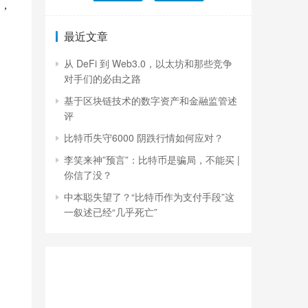
，
最近文章
从 DeFi 到 Web3.0，以太坊和那些竞争
对手们的必由之路
基于区块链技术的数字资产和金融监管述
评
比特币失守6000 阴跌行情如何应对？
李笑来神”预言”：比特币是骗局，不能买 |
你信了没？
中本聪失望了？“比特币作为支付手段”这
一叙述已经“几乎死亡”