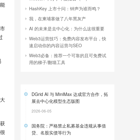
能
HashKey 上市十问：钟声为谁而鸣？
我，在柬埔寨做了八年黑灰产
市
AI 的未来是去中心化：为什么这很重要
过
Web3运营技巧：免费内容发布平台，快
速启动你的内容运营与SEO
Web3必备：推荐一个可靠的且可免费试
易
用的梯子/翻墙工具
DGrid AI 与 MiniMax 达成官方合作，拓
大
展去中心化模型生态版图
2026-06-05
获
国务院：严格禁止私募基金违规从事借
很
贷、名股实债等行为