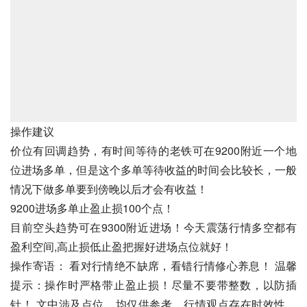
操作建议
价位有回调趋势，有时间等待的老铁可在9200附近一个地
位进场多单，但是这个多单等待收益的时间会比较长，一般
情况下做多单要到傍晚以后才会有收益！
9200进场多单止盈止损100个点！
目前空头趋势可在9300附近进场！今天震荡行情多空都有
盈利空间,高止损低止盈把握好进场点位就好！
操作寄语： 看对行情绝不缺席，看错行情修心养息！ 温馨
提示：操作时严格带止盈止损！尽量不要带整数，以防插
针！ 文中涉及点位，均仅供参考，行情观点存在时效性，