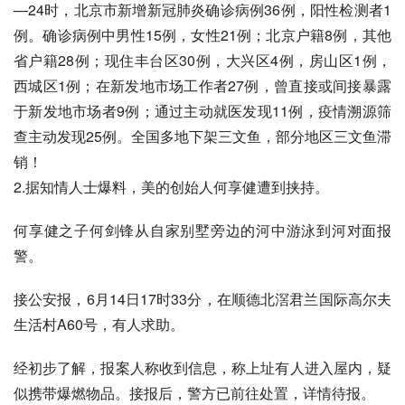
—24时，北京市新增新冠肺炎确诊病例36例，阳性检测者1
例。确诊病例中男性15例，女性21例；北京户籍8例，其他
省户籍28例；现住丰台区30例，大兴区4例，房山区1例，
西城区1例；在新发地市场工作者27例，曾直接或间接暴露
于新发地市场者9例；通过主动就医发现11例，疫情溯源筛
查主动发现25例。全国多地下架三文鱼，部分地区三文鱼滞
销！
2.据知情人士爆料，美的创始人何享健遭到挟持。
何享健之子何剑锋从自家别墅旁边的河中游泳到河对面报
警。
接公安报，6月14日17时33分，在顺德北滘君兰国际高尔夫
生活村A60号，有人求助。
经初步了解，报案人称收到信息，称上址有人进入屋内，疑
似携带爆燃物品。接报后，警方已前往处置，详情待报。