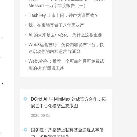
Messari 十万字年度报告（一）
HashKey 上市十问：钟声为谁而鸣？
我，在柬埔寨做了八年黑灰产
AI 的未来是去中心化：为什么这很重要
，
Web3运营技巧：免费内容发布平台，快
速启动你的内容运营与SEO
讨
Web3必备：推荐一个可靠的且可免费试
用的梯子/翻墙工具
，
DGrid AI 与 MiniMax 达成官方合作，拓
展去中心化模型生态版图
2026-06-05
国务院：严格禁止私募基金违规从事借
元
贷、名股实债等行为