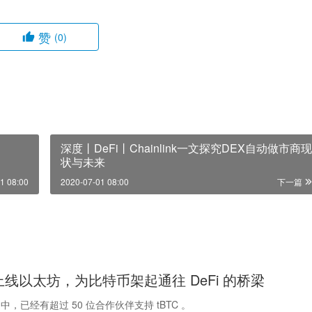
赞
(0)
深度丨DeFi丨Chainlink一文探究DEX自动做市商现
状与未来
1 08:00
2020-07-01 08:00
下一篇
已上线以太坊，为比特币架起通往 DeFi 的桥梁
，已经有超过 50 位合作伙伴支持 tBTC 。