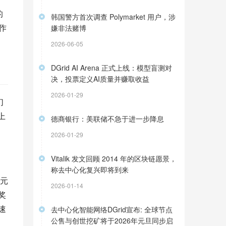
的
韩国警方首次调查 Polymarket 用户，涉
作
嫌非法赌博
2026-06-05
DGrid AI Arena 正式上线：模型盲测对
决，投票定义AI质量并赚取收益
2026-01-29
们
上
德商银行：美联储不急于进一步降息
2026-01-29
Vitalik 发文回顾 2014 年的区块链愿景，
称去中心化复兴即将到来
美元
2026-01-14
和奖
迅速
去中心化智能网络DGrid宣布: 全球节点
公售与创世挖矿将于2026年元旦同步启