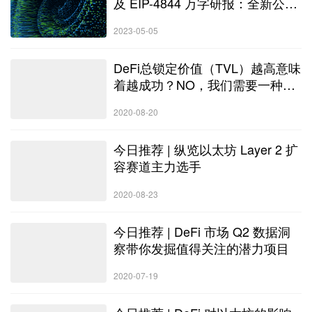
及 EIP-4844 万字研报：全新公链
叙事已来？白话解读「区块链不可
2023-05-05
能三角」的变革性解决方案
DeFi总锁定价值（TVL）越高意味
着越成功？NO，我们需要一种新
的排名标准
2020-08-20
今日推荐 | 纵览以太坊 Layer 2 扩
容赛道主力选手
2020-08-23
今日推荐 | DeFi 市场 Q2 数据洞
察带你发掘值得关注的潜力项目
2020-07-19