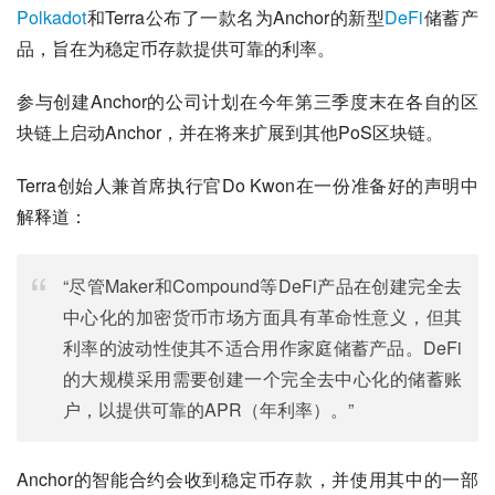
Polkadot
和
Terra
公布了一款名为
Anchor
的新型
DeFi
储蓄产
品，旨在为稳定币存款提供可靠的利率。
参与创建
Anchor
的公司计划在今年第三季度末在各自的区
块链上启动
Anchor
，并在将来扩展到其他
PoS
区块链。
Terra
创始人兼首席执行官
Do Kwon
在一份准备好的声明中
解释道：
“
尽管
Maker
和
Compound
等
DeFi
产品在创建完全去
中心化的加密货币市场方面具有革命性意义，但其
利率的波动性使其不适合用作家庭储蓄产品。
DeFi
的大规模采用需要创建一个完全去中心化的储蓄账
户，以提供可靠的
APR
（年利率）。
”
Anchor
的智能合约会收到稳定币存款，并使用其中的一部