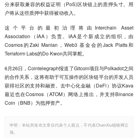
分来获取兼容的权益证明（
PoS)
区块链上的质押头寸。用
户将从这些质押中获得被动收入。
这个平台的最初治理将由
Interchain Asset 
Association
（
IAA
）负责。
IAA
是个新成立的组织，由
Cosmos
的
Zaki Manian
，
Web3 
基金会的
Jack Platts
和
Terraform Labs
的
Do Kwon
共同掌舵。
6
月
26
日，
Cointelegraph
报道了
Gitcoin
项目与
Polkadot
之间
的合作关系，这将有助于可互操作的区块链平台的开发人员
获得社区的支持和融资。去中心化金融（
DeFi
）协议
Kava
最近也在
Cosmos
（
ATOM
）网络上推出，并支持
Binance 
Coin
（
BNB
）为抵押资产。
申明：本站所发布文章仅代表个人观点，不代表ChainXiu链嗅网立
场。