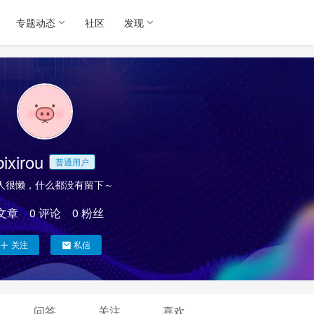
专题动态
社区
发现
bixirou
普通用户
人很懒，什么都没有留下～
文章
0
评论
0
粉丝
关注
私信
问答
关注
喜欢