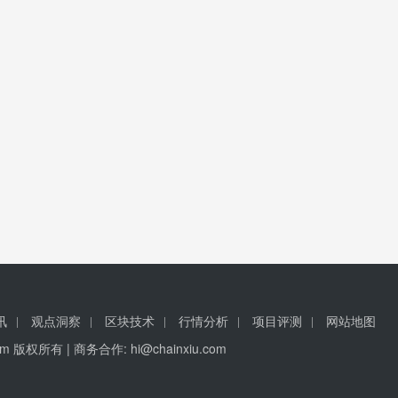
讯
观点洞察
区块技术
行情分析
项目评测
网站地图
u.com 版权所有 | 商务合作:
hi@chainxiu.com