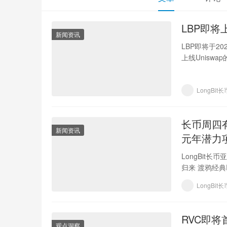
LBP即将上
新闻资讯
LBP即将于20
上线Unisw
LongBit
长币周四
新闻资讯
元年潜力
LongBit长币
归来 渡鸦经典
LongBit
RVC即将
观点洞察