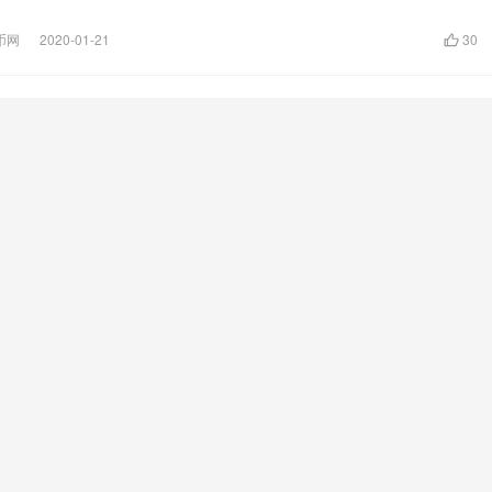
长币网
2020-01-21
30