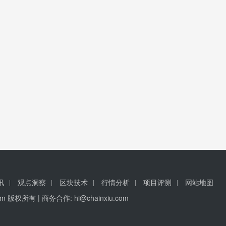
讯
观点洞察
区块技术
行情分析
项目评测
网站地图
u.com 版权所有 | 商务合作:
hi@chainxiu.com