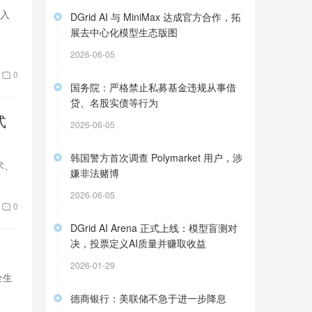
买入
DGrid AI 与 MiniMax 达成官方合作，拓
展去中心化模型生态版图
2026-06-05
0
国务院：严格禁止私募基金违规从事借
贷、名股实债等行为
式
2026-06-05
韩国警方首次调查 Polymarket 用户，涉
术、
嫌非法赌博
2026-06-05
0
DGrid AI Arena 正式上线：模型盲测对
决，投票定义AI质量并赚取收益
2026-01-29
全生
德商银行：美联储不急于进一步降息