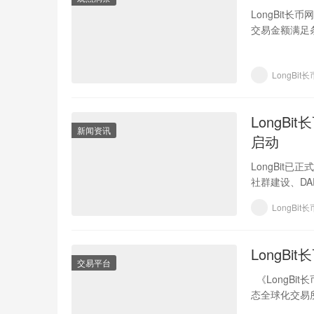
LongBit长币
交易金额满足条
LongBit
LongB
新闻资讯
启动
LongBit已
社群建设、DA
LongBit
LongBit
交易平台
《LongBi
态全球化交易所