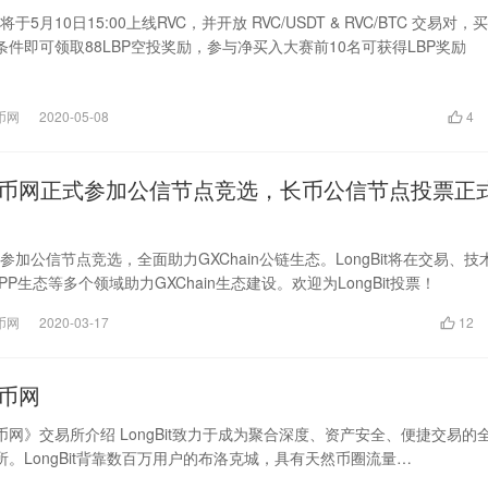
网将于5月10日15:00上线RVC，并开放 RVC/USDT & RVC/BTC 交易对，
件即可领取88LBP空投奖励，参与净买入大赛前10名可获得LBP奖励
长币网
2020-05-08
4
it长币网正式参加公信节点竞选，长币公信节点投票正
正式参加公信节点竞选，全面助力GXChain公链生态。LongBit将在交易、技
PP生态等多个领域助力GXChain生态建设。欢迎为LongBit投票！
长币网
2020-03-17
12
长币网
t长币网》交易所介绍 LongBit致力于成为聚合深度、资产安全、便捷交易的
。LongBit背靠数百万用户的布洛克城，具有天然币圈流量…