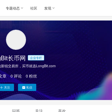
专题动态
社区
发现
gBit长币网
企业专栏
锐交易所，买币就选LongBit.com
文章
0
评论
0
粉丝
关注
私信
问答
关注
喜欢