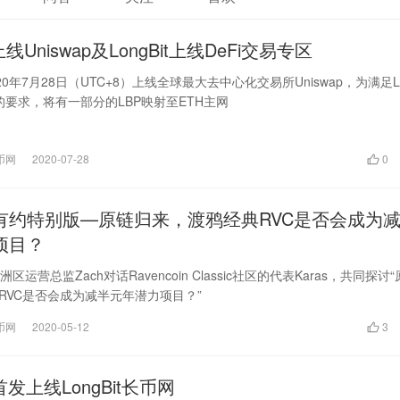
线Uniswap及LongBit上线DeFi交易专区
20年7月28日（UTC+8）上线全球最大去中心化交易所Uniswap，为满足L
ap的要求，将有一部分的LBP映射至ETH主网
长币网
2020-07-28
0
有约特别版—原链归来，渡鸦经典RVC是否会成为
项目？
亚洲区运营总监Zach对话Ravencoin Classic社区的代表Karas，共同探讨
RVC是否会成为减半元年潜力项目？”
长币网
2020-05-12
3
首发上线LongBit长币网