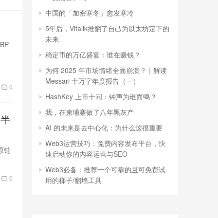
中国的「加密寒冬」愈发寒冷
5年后，Vitalik推翻了自己为以太坊定下的
未来
BP
稳定币的万亿盛宴：谁在赚钱？
为何 2025 年市场情绪全面崩溃？｜解读
Messari 十万字年度报告（一）
0
HashKey 上市十问：钟声为谁而鸣？
我，在柬埔寨做了八年黑灰产
减半
AI 的未来是去中心化：为什么这很重要
Web3运营技巧：免费内容发布平台，快
“原链
速启动你的内容运营与SEO
Web3必备：推荐一个可靠的且可免费试
0
用的梯子/翻墙工具