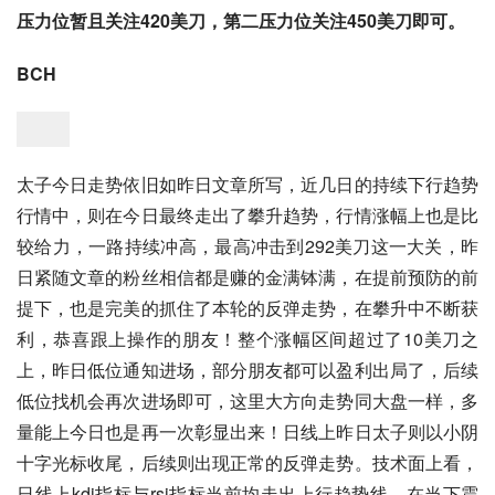
压力位暂且关注420美刀，第二压力位关注450美刀即可。
BCH
太子今日走势依旧如昨日文章所写，近几日的持续下行趋势
行情中，则在今日最终走出了攀升趋势，行情涨幅上也是比
较给力，一路持续冲高，最高冲击到292美刀这一大关，昨
日紧随文章的粉丝相信都是赚的金满钵满，在提前预防的前
提下，也是完美的抓住了本轮的反弹走势，在攀升中不断获
利，恭喜跟上操作的朋友！整个涨幅区间超过了10美刀之
上，昨日低位通知进场，部分朋友都可以盈利出局了，后续
低位找机会再次进场即可，这里大方向走势同大盘一样，多
量能上今日也是再一次彰显出来！日线上昨日太子则以小阴
十字光标收尾，后续则出现正常的反弹走势。技术面上看，
日线上kdj指标与rsi指标当前均走出上行趋势线，在当下震