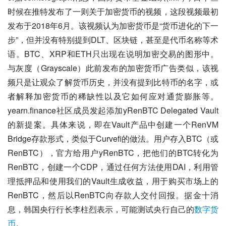
时候在推特发布了一则关于加密货币的视频，这段视频最初
发布于2018年6月。该视频认为加密货币是“货币进化的下一
步”，但并没有特别提到DLT、区块链，甚至是代币名称等术
语。BTC、XRP和ETH只出现在说明加密交易的图形中。
与灰度（Grayscale）此前发布的加密货币广告类似，该视
频只是让观众了解货币历史，并没有提到比特币的名字，或
者解释加密货币的稀缺性以及它如何应对通货膨胀等。
yearn.finance社区成员发起添加yRenBTC Delegated Vault
的新提案。具体来说，即在Vault产品中创建一个RenVM 
Bridge存款形式，类似于Curvefi的做法。用户存入BTC（或
RenBTC），官方给用户yRenBTC，把他们的BTC转化为
RenBTC，创建一个CDP，通过任何方法使用DAI，利用管
理抵押品和使用我们的Vault生成收益，用于购买市场上的
RenBTC，然后以RenBTC向存款人交付回报。据金十消
息，韩国央行行长李柱烈表示，可能测试央行自己的
数字货
币
。