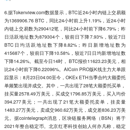
6.据Tokenview.com数据显示，BTC近24小时内链上交易额
为1369906.76 BTC，同比24小时前上升1.19%，近24小时
内链上交易数为290412笔，同比24小时前下降6.79%；昨
日活跃地址数为879304个，较前日下降7.93%，较近7日
BTC日均活跃地址数下降8.82%；昨日新增地址数为
415687个，较前日下降10.58%，较近7日日均新增地址数
下降14.26%。截至今日14时， BTC报价11623.23美元，相
比24小时前下降0.22096%。AICoin PRO版K线主力大单跟
踪显示：8月23日04:00至今，OKEx ETH当季合约大额委托
单频繁出现并成交。其中，一共出现了28笔大额委托买单，
挂买量2578.49万美元，买成交1796.85万美元，买入均价
394.277美元；一共出现了21笔大额委托卖单，挂卖量
1483.27万美元，卖成交960.62万美元，成交差836.23万美
元。据cointelegraph消息，区块链服务网络（BSN）将于
2021年整合稳定币。北京红枣科技创始人何亦凡称，稳定