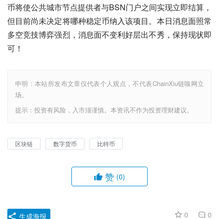
币将使公共城市节点提供者与BSN门户之间实现立即结算，
但目前尚未决定将哪种稳定币纳入该项目。本日消息面照常
多空竞技博弈强烈，消息面不变利好层出不秀，保持现状即
可！
申明：本站所发布文章仅代表个人观点，不代表ChainXiu链嗅网立
场。
提示：投资有风险，入市须谨慎。本资讯不作为投资理财建议。
区块链
数字货币
比特币
赞
(0)
0
0
生成海报