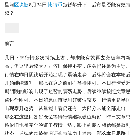
星河
区块链
8月24日 
比特币
短暂攀升下，后市是否能有效持
续？
前言
几日下来行情多次持续上攻，却未能有效再去突破年内新
高，但这里后续大方向依旧保持不变，多头扔还是为主导。
行情在昨日阴跌后开始出现了震荡走势，后续将会在本轮后
开始继续攀升，那么在这之前耐心等待即可。本日行情受近
期阴跌的影响出现了短暂的震荡走势，后续继续按照文章思
路运作即可。本日消息面市场利好破位较多，行情更是早间
出现攀升趋势，从量能上看仍还有一大部分未能全部走出，
那么在这里则备好仓位等待行情继续破位就好！昨日文章思
路依旧也是完全验证了行情走势，跟上的朋友相信都是盈利
状态，后续的走势依旧还会持续向上冲击，
那么本日思路上