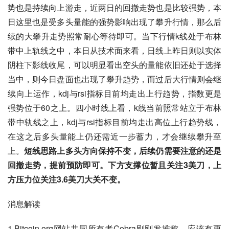
势也是持续向上游走，近两日的回撤走势也是比较强势，本
日这里也是受多头量能的强势影响出现了攀升行情，那么后
续的大攀升走势照常耐心等待即可。当下行情k线处于布林
带中上轨线之中，本日从技术面来看，日线上昨日则以实体
阴柱下影线收尾，可以明显看出空头的量能依旧还处于选择
当中，则今日盘面也出现了攀升趋势，而过后大行情则会继
续向上运作，kdj与rsi指标目前均走出上行趋势，指数更是
强势位于60之上。四小时线上看，k线当前照常站立于布林
带中轨线之上，kdj与rsi指标目前均走出高位上行趋势线，
在这之后多头量能上仍还需近一步蓄力，才会继续攀升至
上。
短线思路上多头方向保持不变，后续仍需要注意的还是
回撤走势，提前预防即可。下方支撑位暂且关注3美刀，上
方压力位关注3.6美刀大关不变。
消息解读
1.Bitcoin.org网站共同所有者Cobra刚刚发推称，应该有更