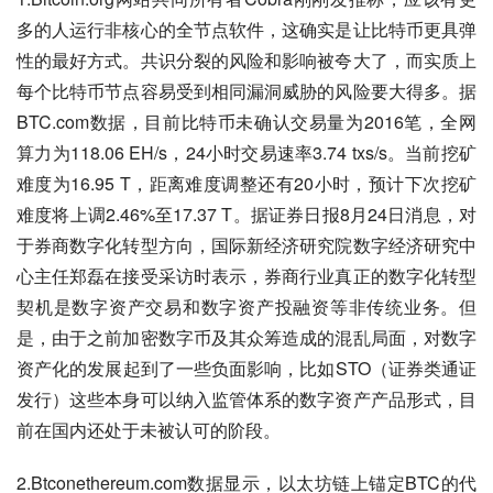
多的人运行非核心的全节点软件，这确实是让比特币更具弹
性的最好方式。共识分裂的风险和影响被夸大了，而实质上
每个比特币节点容易受到相同漏洞威胁的风险要大得多。据
BTC.com数据，目前比特币未确认交易量为2016笔，全网
算力为118.06 EH/s，24小时交易速率3.74 txs/s。当前挖矿
难度为16.95 T，距离难度调整还有20小时，预计下次挖矿
难度将上调2.46%至17.37 T。据证券日报8月24日消息，对
于券商数字化转型方向，国际新经济研究院数字经济研究中
心主任郑磊在接受采访时表示，券商行业真正的数字化转型
契机是数字资产交易和数字资产投融资等非传统业务。但
是，由于之前加密数字币及其众筹造成的混乱局面，对数字
资产化的发展起到了一些负面影响，比如STO（证券类通证
发行）这些本身可以纳入监管体系的数字资产产品形式，目
前在国内还处于未被认可的阶段。
2.Btconethereum.com数据显示，以太坊链上锚定BTC的代