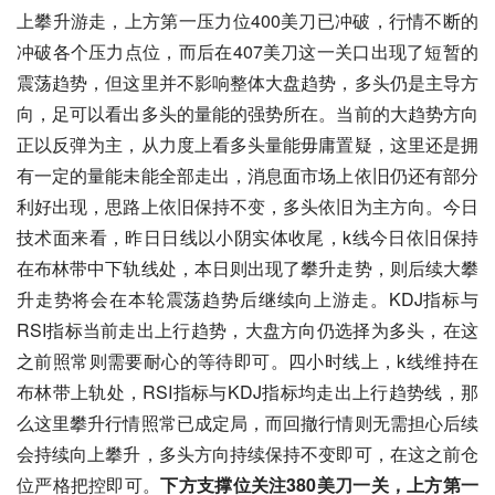
上攀升游走，上方第一压力位400美刀已冲破，行情不断的
冲破各个压力点位，而后在407美刀这一关口出现了短暂的
震荡趋势，但这里并不影响整体大盘趋势，多头仍是主导方
向，足可以看出多头的量能的强势所在。当前的大趋势方向
正以反弹为主，从力度上看多头量能毋庸置疑，这里还是拥
有一定的量能未能全部走出，消息面市场上依旧仍还有部分
利好出现，思路上依旧保持不变，多头依旧为主方向。今日
技术面来看，昨日日线以小阴实体收尾，k线今日依旧保持
在布林带中下轨线处，本日则出现了攀升走势，则后续大攀
升走势将会在本轮震荡趋势后继续向上游走。KDJ指标与
RSI指标当前走出上行趋势，大盘方向仍选择为多头，在这
之前照常则需要耐心的等待即可。四小时线上，k线维持在
布林带上轨处，RSI指标与KDJ指标均走出上行趋势线，那
么这里攀升行情照常已成定局，而回撤行情则无需担心后续
会持续向上攀升，多头方向持续保持不变即可，在这之前仓
位严格把控即可。
下方支撑位关注380美刀一关，上方第一