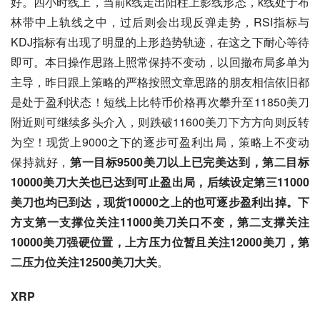
好。四小时线上，当前k线走出阳柱上影线形态，k线处于布
林带中上轨线之中，过后则会出现反弹走势，RSI指标与
KDJ指标有出现了明显的上形趋势轨迹，在这之下耐心等待
即可。本日操作思路上照常保持不变动，以回撤布局多单为
主导，昨日跟上策略的严格按照文章思路的朋友相信依旧都
是处于盈利状态！短线上比特币价格再次攀升至11850美刀
附近则可继续多头介入，则跌破11600美刀下方方向则反转
为空！现货上9000之下的逐步可盈利出局，策略上不变动
保持就好，
第一
目标9500美刀以上已完美达到，第二目标
10000美刀大关也已达到可止盈出局，后续设定第三11000
美刀也均已到达，现货10000之上的也可逐步盈利出掉。下
方支第一支撑位关注11000美刀关口不变，第二支撑关注
10000美刀强硬位置，上方压力位暂且关注12000美刀，第
二压力位关注12500美刀大关
。
XRP