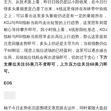
主力。从技术面上看，昨日日线仍是以小阳收尾，在今日行
情多头量能更是凸显了出来，k线这里保持在布林带中轨线
之上，可以看出这里多头量能仍还是有一定的量能所在，
KDJ与RSI指标当前均走出短暂的上行趋势，这里照常则需
耐心等待攀升即可。四小时线上看，k线形阳柱形态，KDJ
指标与RSI指标当前照常走出高位上行趋势，那么这里提前
注意回撤走势即可，多头上仍还是主导方向，当前指数仍位
于60附近，现货上低位进场的已经盈利，这里可以逐步减仓
出局，后续低位找机会再次进场即可，切勿过于贪心！
下方
支撑位关注55美刀不变即可，上方压力位关注68美刀即
可。
EOS
柚子今日走势依旧是围绕文章思路去运作，同时紧随大盘趋