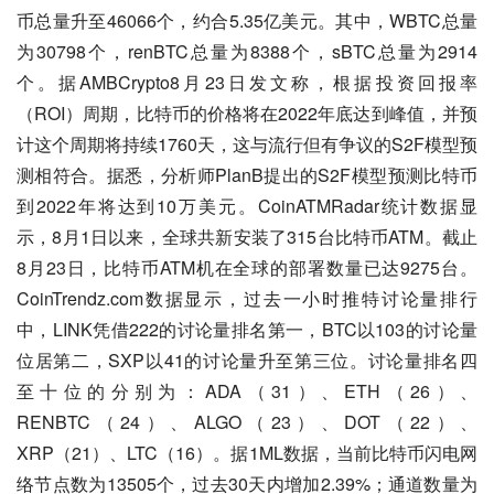
币总量升至46066个，约合5.35亿美元。其中，WBTC总量
为30798个，renBTC总量为8388个，sBTC总量为2914
个。据AMBCrypto8月23日发文称，根据投资回报率
（ROI）周期，比特币的价格将在2022年底达到峰值，并预
计这个周期将持续1760天，这与流行但有争议的S2F模型预
测相符合。据悉，分析师PlanB提出的S2F模型预测比特币
到2022年将达到10万美元。CoinATMRadar统计数据显
示，8月1日以来，全球共新安装了315台比特币ATM。截止
8月23日，比特币ATM机在全球的部署数量已达9275台。
CoinTrendz.com数据显示，过去一小时推特讨论量排行
中，LINK凭借222的讨论量排名第一，BTC以103的讨论量
位居第二，SXP以41的讨论量升至第三位。讨论量排名四
至十位的分别为：ADA（31）、ETH（26）、
RENBTC（24）、ALGO（23）、DOT（22）、
XRP（21）、LTC（16）。据1ML数据，当前比特币闪电网
络节点数为13505个，过去30天内增加2.39%；通道数量为